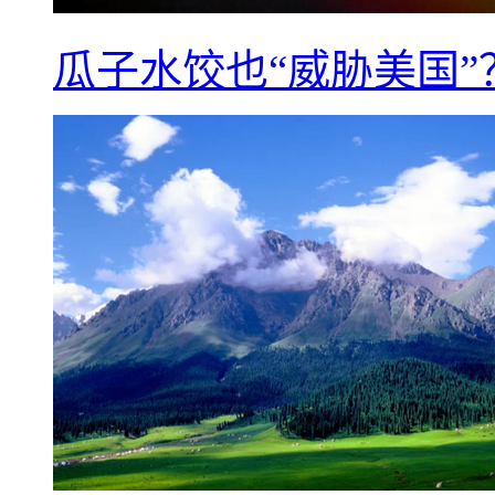
瓜子水饺也“威胁美国”