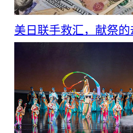
美日联手救汇，献祭的