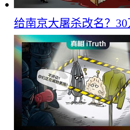
给南京大屠杀改名？3