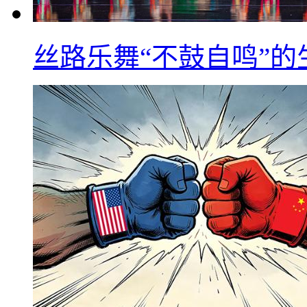
丝路乐舞“不鼓自鸣”