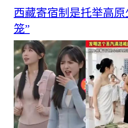
西藏寄宿制是托举高原
笼”