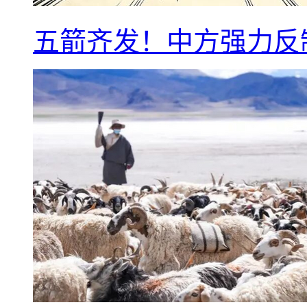
五箭齐发！中方强力反