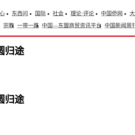
心
东西问
国际
社会
理论·评论
中国侨网
大
识
宗教
一带一路
中国—东盟商贸资讯平台
中国新闻周
圆归途
圆归途