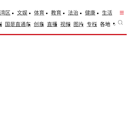
湾区
文娱
体育
教育
法治
健康
生活
刊
国是直通车
创意
直播
视频
图片
专栏
各地