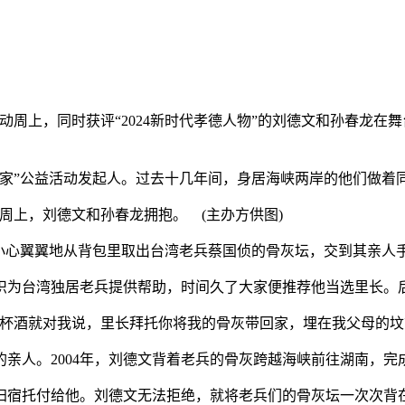
化活动周上，同时获评“2024新时代孝德人物”的刘德文和孙春龙
”公益活动发起人。过去十几年间，身居海峡两岸的他们做着同
活动周上，刘德文和孙春龙拥抱。 (主办方供图)
心翼翼地从背包里取出台湾老兵蔡国侦的骨灰坛，交到其亲人
织为台湾独居老兵提供帮助，时间久了大家便推荐他当选里长。
酒就对我说，里长拜托你将我的骨灰带回家，埋在我父母的坟
人。2004年，刘德文背着老兵的骨灰跨越海峡前往湖南，完
宿托付给他。刘德文无法拒绝，就将老兵们的骨灰坛一次次背在