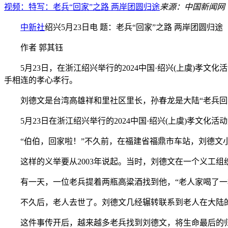
视频：特写：老兵“回家”之路 两岸团圆归途
来源：中国新闻网
中新社
绍兴5月23日电 题：老兵“回家”之路 两岸团圆归途
作者 郭其钰
5月23日，在浙江绍兴举行的2024中国·绍兴(上虞)孝文
手相连的孝心孝行。
刘德文是台湾高雄祥和里社区里长，孙春龙是大陆“老兵回家
5月23日在浙江绍兴举行的2024中国·绍兴(上虞)孝文化
“伯伯，回家啦！”不久前，在福建省福鼎市车站，刘德文小
这样的义举要从2003年说起。当时，刘德文在一个义工组
有一天，一位老兵提着两瓶高粱酒找到他，“老人家喝了一杯
不久后，老人去世了。刘德文几经辗转联系到老人在大陆的亲
这件事传开后，越来越多老兵找到刘德文，将生命最后的归