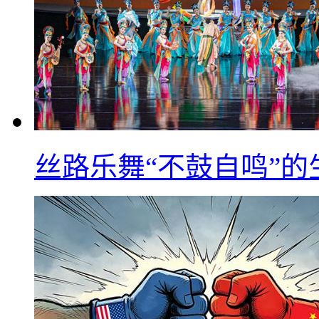
丝路乐舞“不鼓自鸣”