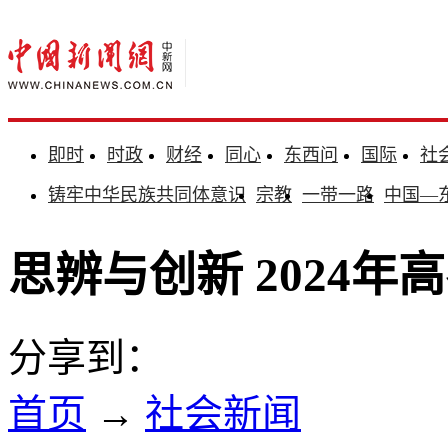
即时
时政
财经
同心
东西问
国际
社
铸牢中华民族共同体意识
宗教
一带一路
中国—
思辨与创新 2024
分享到：
首页
→
社会新闻