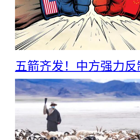
五箭齐发！中方强力反