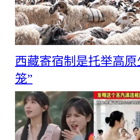
西藏寄宿制是托举高原
笼”