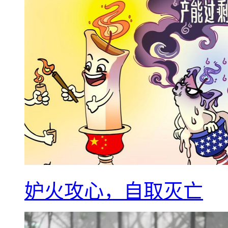
妒火攻心，自取灭亡