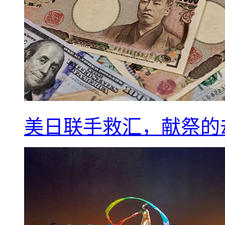
美日联手救汇，献祭的