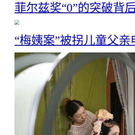
菲尔兹奖“0”的突破背
“梅姨案”被拐儿童父