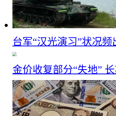
台军“汉光演习”状况频
金价收复部分“失地” 