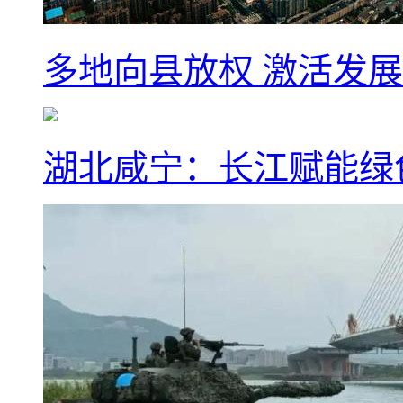
多地向县放权 激活发
湖北咸宁：长江赋能绿