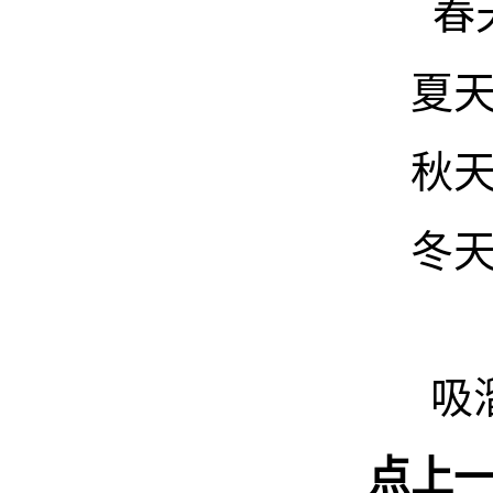
春
夏
秋
冬
吸
点上一