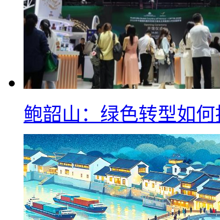
鲍韶山：绿色转型如何