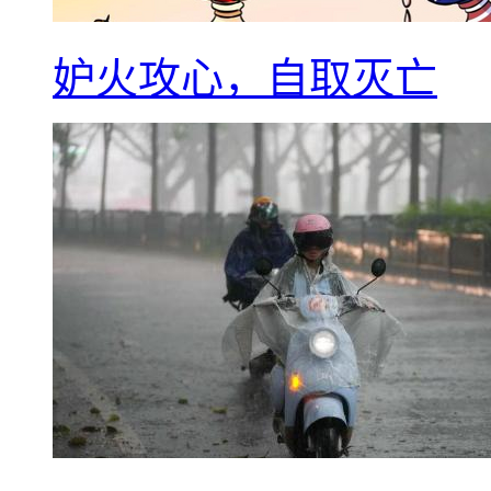
妒火攻心，自取灭亡