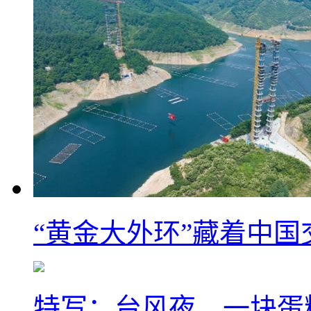
“黄金大外环”藏着中
特写：台风夜，一块蛋