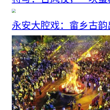
永安大腔戏：畲乡古韵