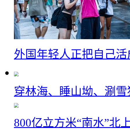
外国年轻人正把自己活成
穿林海、睡山坳、涮雪
800亿立方米“南水”北