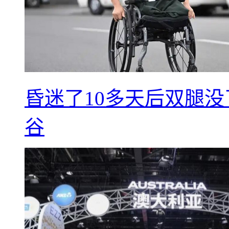
昏迷了10多天后双腿没
谷