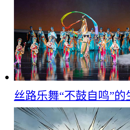
丝路乐舞“不鼓自鸣”