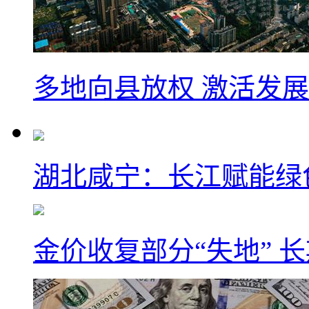
多地向县放权 激活发
湖北咸宁：长江赋能绿
金价收复部分“失地” 