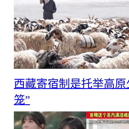
西藏寄宿制是托举高原
笼”