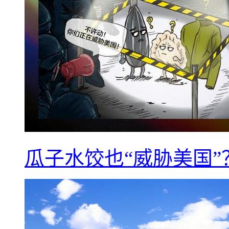
瓜子水饺也“威胁美国”