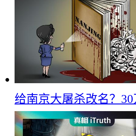
给南京大屠杀改名？3