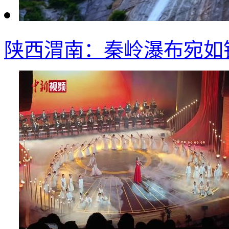
陕西渭南：秦岭瀑布宛如