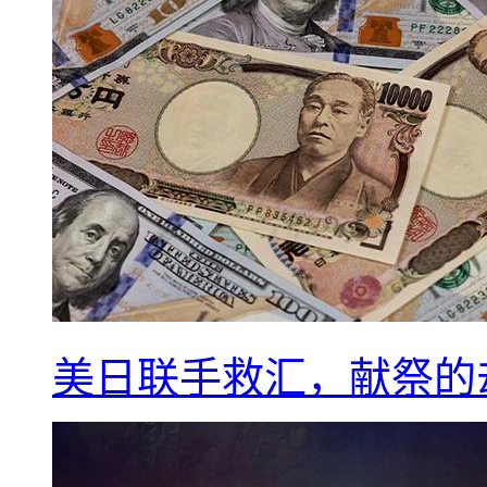
美日联手救汇，献祭的