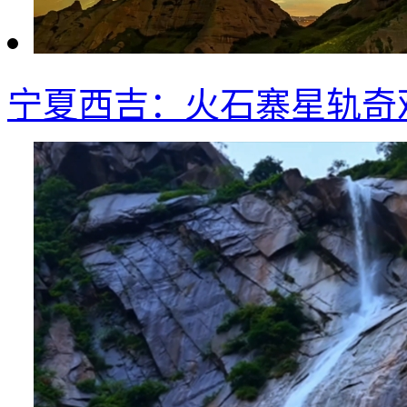
宁夏西吉：火石寨星轨奇