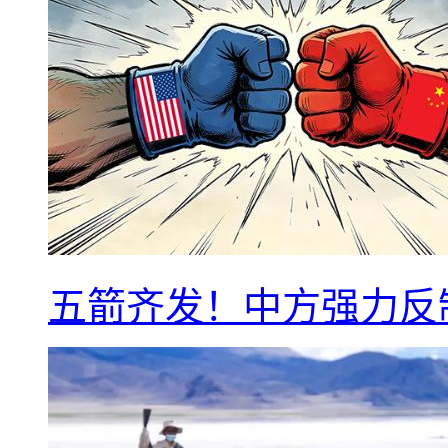
五箭齐发！中方强力反