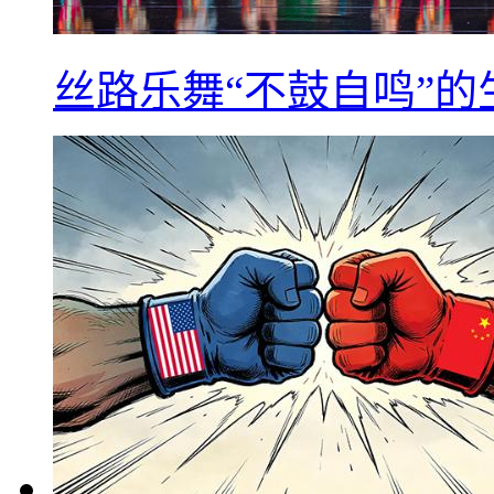
丝路乐舞“不鼓自鸣”