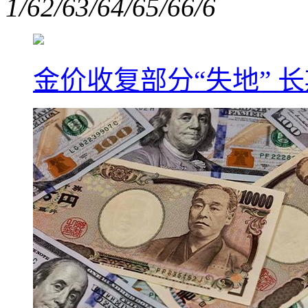
1/6
2/6
3/6
4/6
5/6
6/6
金价收复部分“失地” 