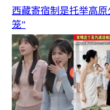
西藏寄宿制是托举高原
笼”