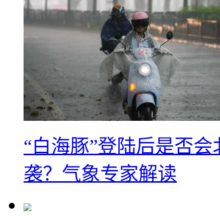
“白海豚”登陆后是否会
袭？气象专家解读