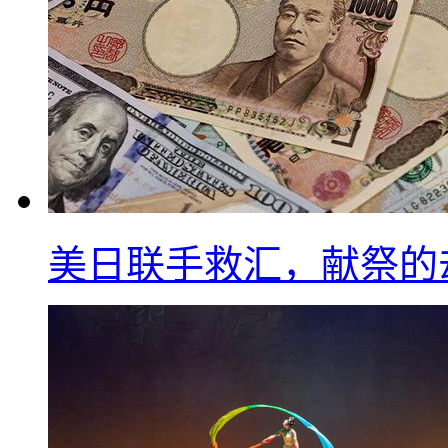
美日联手救汇，献祭的