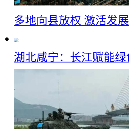
多地向县放权 激活发
湖北咸宁：长江赋能绿