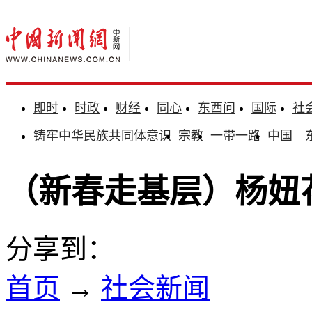
即时
时政
财经
同心
东西问
国际
社
铸牢中华民族共同体意识
宗教
一带一路
中国—
（新春走基层）杨妞
分享到：
首页
→
社会新闻