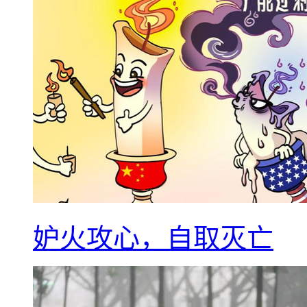
妒火攻心，自取灭亡