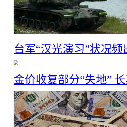
台军“汉光演习”状况频
金价收复部分“失地” 