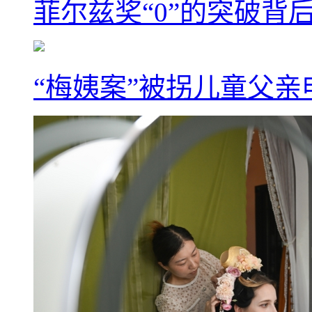
菲尔兹奖“0”的突破背
“梅姨案”被拐儿童父