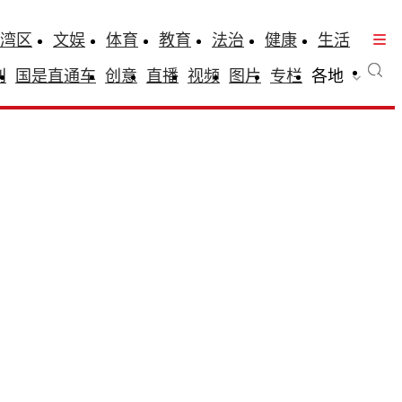
湾区
文娱
体育
教育
法治
健康
生活
刊
国是直通车
创意
直播
视频
图片
专栏
各地