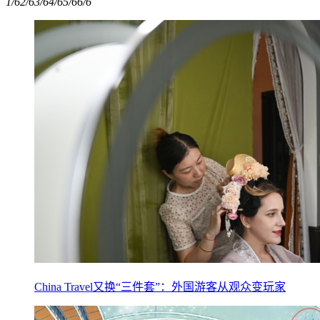
1/6
2/6
3/6
4/6
5/6
6/6
China Travel又换“三件套”：外国游客从观众变玩家