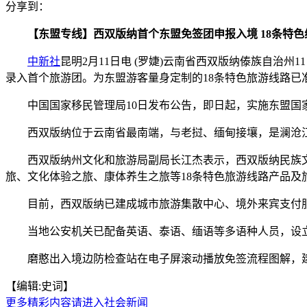
分享到：
【东盟专线】西双版纳首个东盟免签团申报入境 18条特色
中新社
昆明2月11日电 (罗婕)云南省西双版纳傣族自治
录入首个旅游团。为东盟游客量身定制的18条特色旅游线路已
中国国家移民管理局10日发布公告，即日起，实施东盟国
西双版纳位于云南省最南端，与老挝、缅甸接壤，是澜沧江—
西双版纳州文化和旅游局副局长江杰表示，西双版纳民族文
旅、文化体验之旅、康体养生之旅等18条特色旅游线路产品及
目前，西双版纳已建成城市旅游集散中心、境外来宾支付服
当地公安机关已配备英语、泰语、缅语等多语种人员，设立“
磨憨出入境边防检查站在电子屏滚动播放免签流程图解，建立
【编辑:史词】
更多精彩内容请进入社会新闻