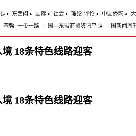
心
东西问
国际
社会
理论·评论
中国侨网
大
识
宗教
一带一路
中国—东盟商贸资讯平台
中国新闻周
境 18条特色线路迎客
境 18条特色线路迎客