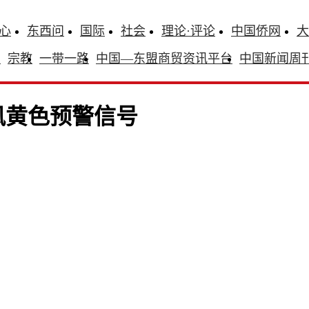
心
东西问
国际
社会
理论·评论
中国侨网
大
识
宗教
一带一路
中国—东盟商贸资讯平台
中国新闻周
风黄色预警信号