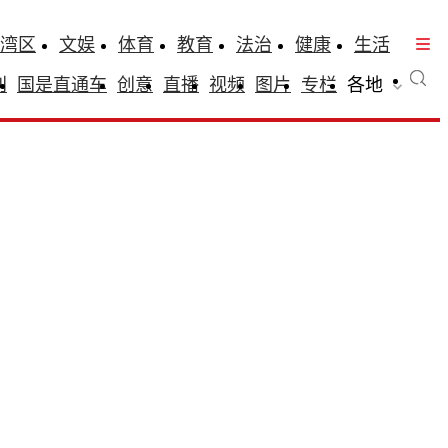
湾区
文娱
体育
教育
法治
健康
生活
刊
国是直通车
创意
直播
视频
图片
专栏
各地