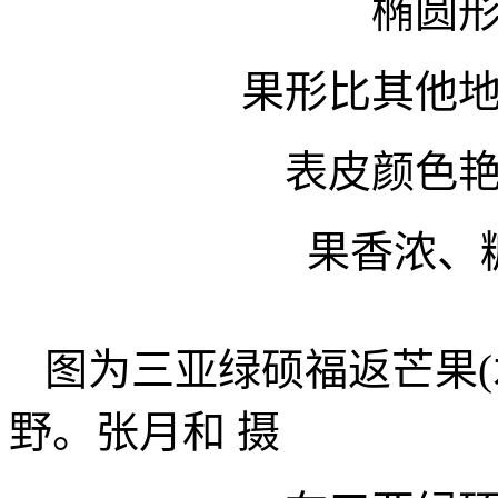
椭圆
果形比其他
表皮颜色
果香浓、
图为三亚绿硕福返芒果(
野。张月和 摄