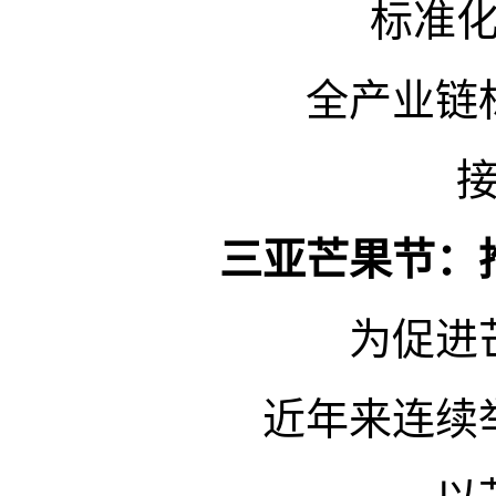
标准
全产业链
三亚芒果节：
为促进
近年来连续