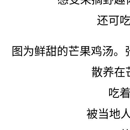
还可
图为鲜甜的芒果鸡汤。张
散养在
吃
被当地人