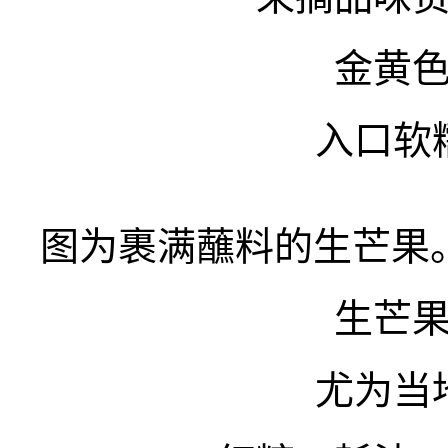
金黄
入口软
图为裹满蘸料的生芒果
生芒
尤为当