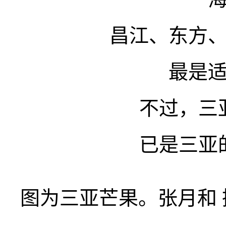
昌江、东方
最是
不过，三
已是三亚
图为三亚芒果。张月和 