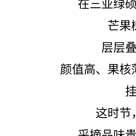
在三亚绿
芒果
层层
颜值高、果核
这时节
采摘品味