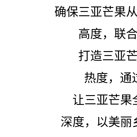
确保三亚芒果
高度，联
打造三亚
热度，通
让三亚芒果
深度，以美丽