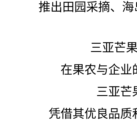
推出田园采摘、海岛C
三亚芒
在果农与企业
三亚芒
凭借其优良品质