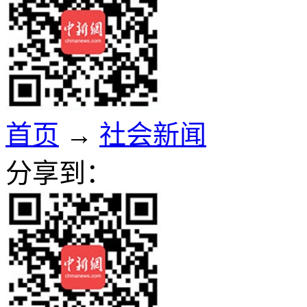
首页
→
社会新闻
分享到：