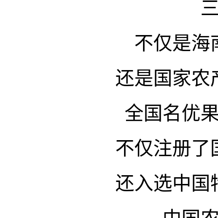
不仅是海
还是国家农
全国名优
不仅注册了
还入选中国