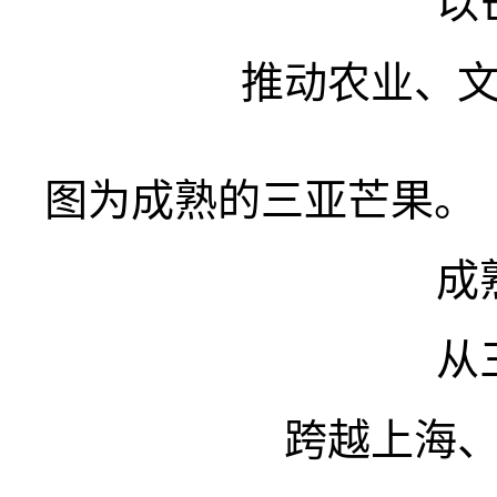
以
推动农业、
图为成熟的三亚芒果。
成
从
跨越上海、