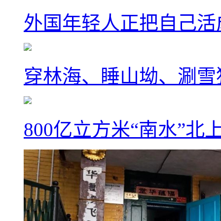
外国年轻人正把自己活成
穿林海、睡山坳、涮雪
800亿立方米“南水”北