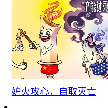
妒火攻心，自取灭亡