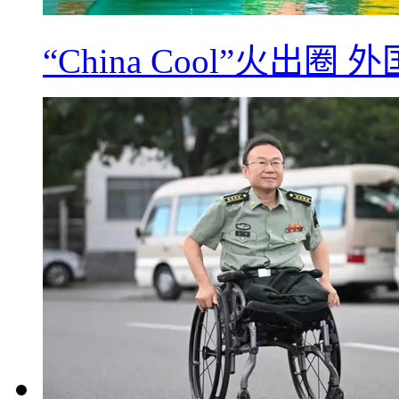
“China Cool”火