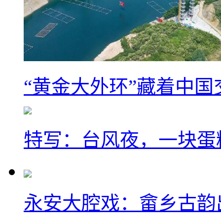
“黄金大外环”藏着中
特写：台风夜，一块蛋
永安大腔戏：畲乡古韵