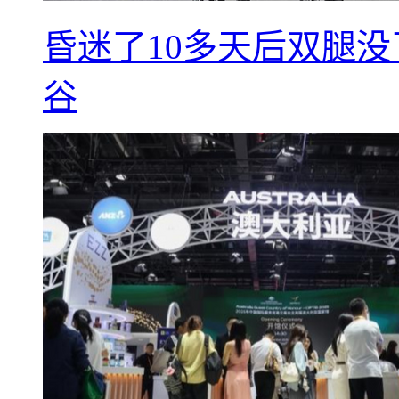
昏迷了10多天后双腿没
谷