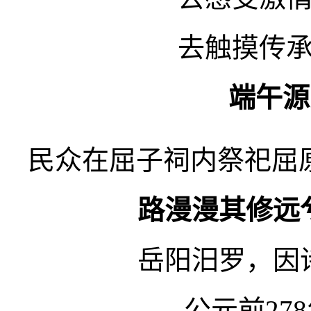
去触摸传
端午源
民众在屈子祠内祭祀屈
路漫漫其修远
岳阳汨罗，因
公元前27