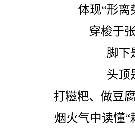
体现“形离
穿梭于
脚下
头顶
打糍粑、做豆
烟火气中读懂“