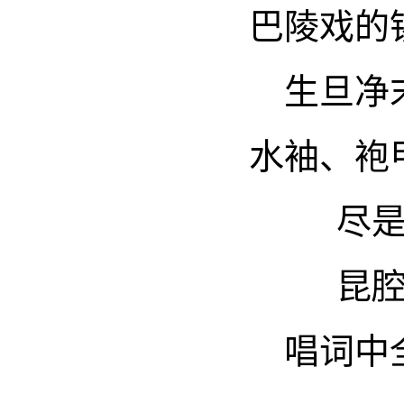
巴陵戏的
生旦净
水袖、袍
尽
昆
唱词中