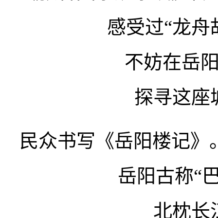
感受过“龙舟
不妨在岳
探寻这座
民众书写《岳阳楼记》
岳阳古称“巴
北枕长