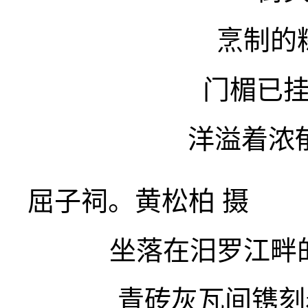
烹制的
门楣已
洋溢着浓郁
屈子祠。黄松柏 摄
坐落在汨罗江畔
青砖灰瓦间镌刻着