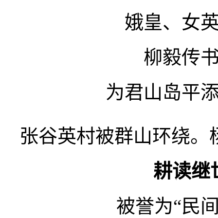
娥皇、女
柳毅传
为君山岛平
张谷英村被群山环绕。杨
耕读继
被誉为“民