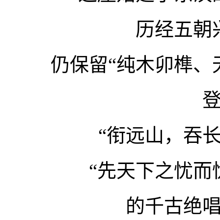
历经五朝
仍保留“纯木卯榫、
“衔远山，吞
“先天下之忧而
的千古绝