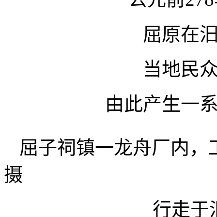
屈原在
当地民
由此产生一
屈子祠镇一龙舟厂内，
摄
行走于