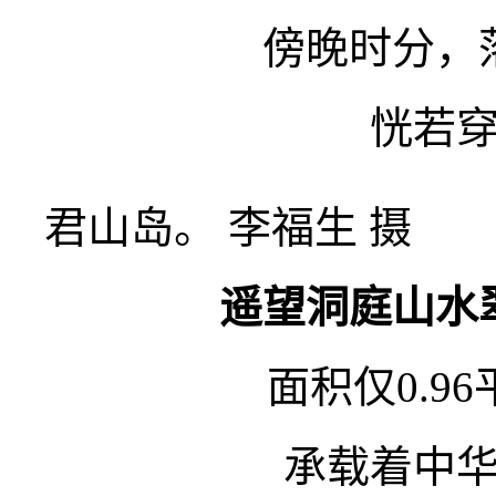
傍晚时分，
恍若
君山岛。 李福生 摄
遥望洞庭山水
面积仅0.9
承载着中