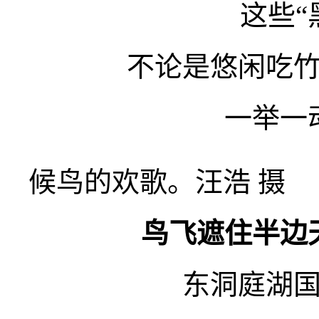
这些“
不论是悠闲吃
一举一
候鸟的欢歌。汪浩 摄
鸟飞遮住半边
东洞庭湖