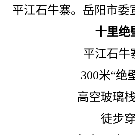
平江石牛寨。岳阳市委
十里绝
平江石牛
300米“
高空玻璃
徒步