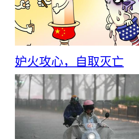
妒火攻心，自取灭亡