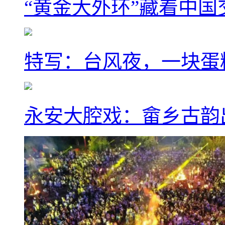
“黄金大外环”藏着中
特写：台风夜，一块蛋
永安大腔戏：畲乡古韵