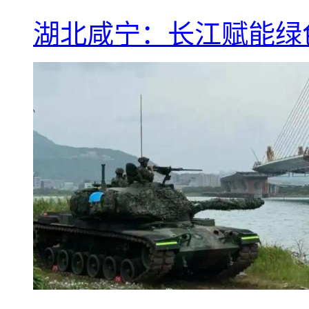
湖北咸宁：长江赋能绿