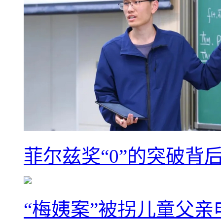
菲尔兹奖“0”的突破背
“梅姨案”被拐儿童父