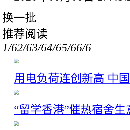
换一批
推荐阅读
1/6
2/6
3/6
4/6
5/6
6/6
用电负荷连创新高 中国
“留学香港”催热宿舍生