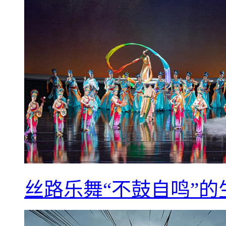
丝路乐舞“不鼓自鸣”