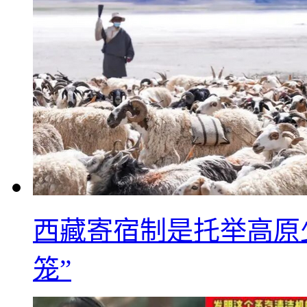
西藏寄宿制是托举高原
笼”