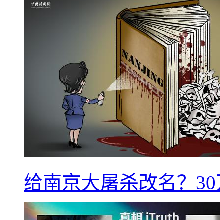
给南京大屠杀改名？3