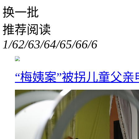
换一批
推荐阅读
1/6
2/6
3/6
4/6
5/6
6/6
“梅姨案”被拐儿童父