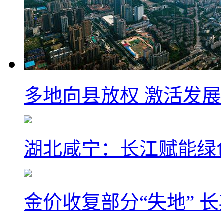
多地向县放权 激活发
湖北咸宁：长江赋能绿
金价收复部分“失地” 