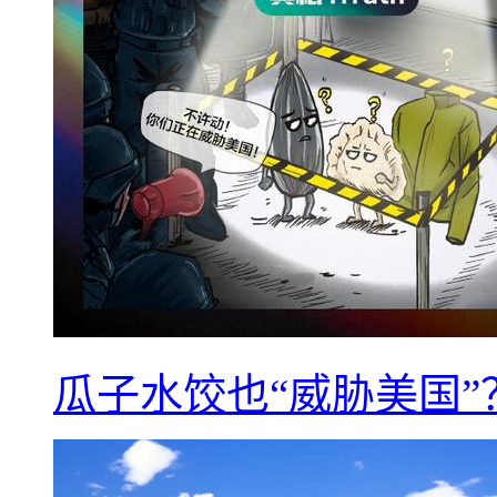
瓜子水饺也“威胁美国”