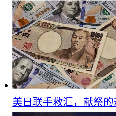
美日联手救汇，献祭的