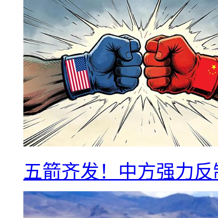
五箭齐发！中方强力反