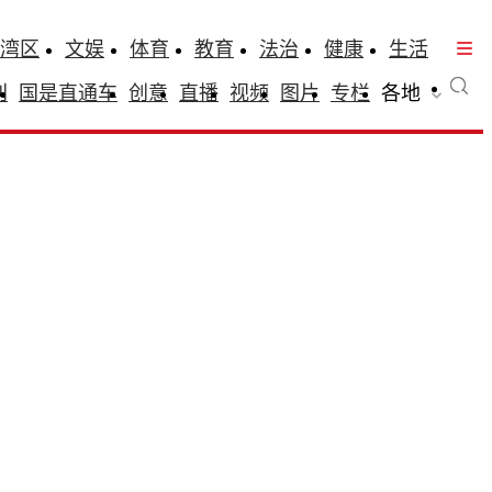
湾区
文娱
体育
教育
法治
健康
生活
刊
国是直通车
创意
直播
视频
图片
专栏
各地