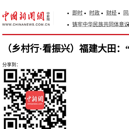
即时
时政
财经
同
铸牢中华民族共同体意
（乡村行·看振兴）福建大田：“
分享到：