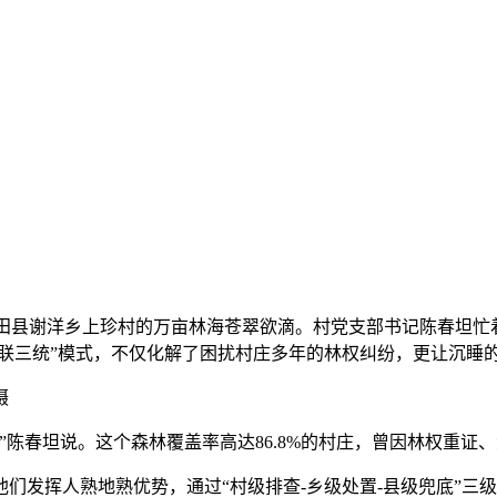
省大田县谢洋乡上珍村的万亩林海苍翠欲滴。村党支部书记陈春坦忙
三联三统”模式，不仅化解了困扰村庄多年的林权纠纷，更让沉睡
摄
”陈春坦说。这个森林覆盖率高达86.8%的村庄，曾因林权重证
们发挥人熟地熟优势，通过“村级排查-乡级处置-县级兜底”三