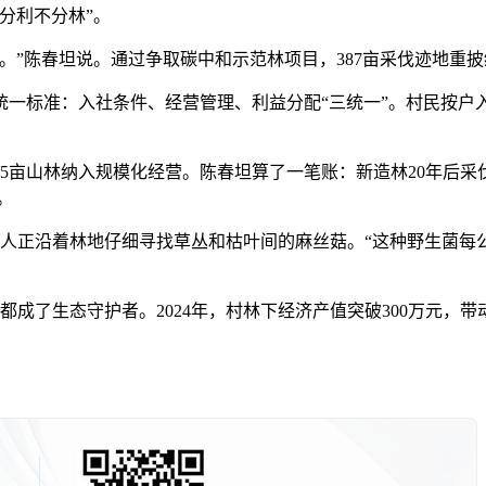
分利不分林”。
”陈春坦说。通过争取碳中和示范林项目，387亩采伐迹地重披
准：入社条件、经营管理、利益分配“三统一”。村民按户入股，
5亩山林纳入规模化经营。陈春坦算了一笔账：新造林20年后采伐
。
正沿着林地仔细寻找草丛和枯叶间的麻丝菇。“这种野生菌每公
成了生态守护者。2024年，村林下经济产值突破300万元，带