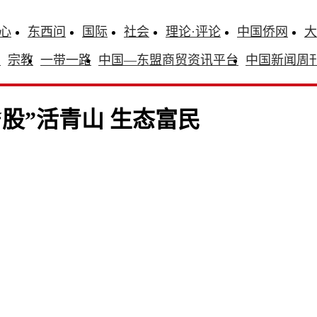
心
东西问
国际
社会
理论·评论
中国侨网
大
识
宗教
一带一路
中国—东盟商贸资讯平台
中国新闻周
股”活青山 生态富民