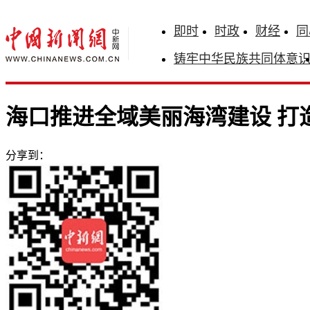
即时
时政
财经
同
铸牢中华民族共同体意
海口推进全域美丽海湾建设 打
分享到：