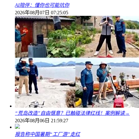
AI陪伴：懂你也可能坑你
2026年08月07日 07:25:05
“荒岛改造”自由惬意？已触碰法律红线！案例解读→
2026年08月06日 21:59:27
报告称中国暑期“工厂游”走红