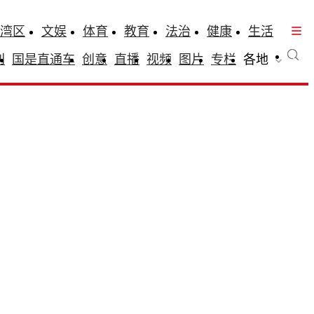
湾区
文娱
体育
教育
法治
健康
生活
刊
国是直通车
创意
直播
视频
图片
专栏
各地