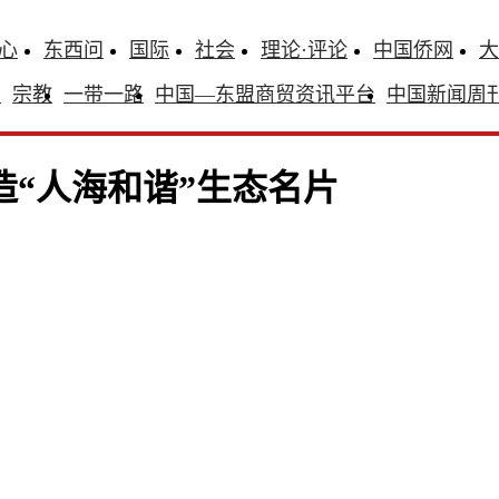
心
东西问
国际
社会
理论·评论
中国侨网
大
识
宗教
一带一路
中国—东盟商贸资讯平台
中国新闻周
造“人海和谐”生态名片