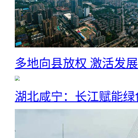
多地向县放权 激活发
湖北咸宁：长江赋能绿