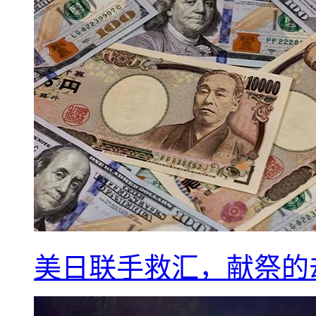
美日联手救汇，献祭的