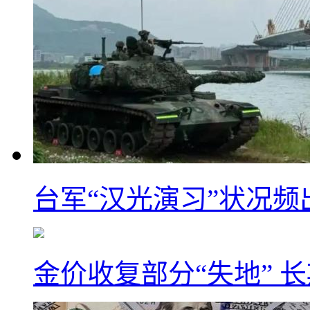
台军“汉光演习”状况频
金价收复部分“失地” 