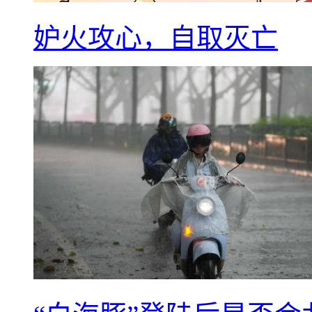
妒火攻心，自取灭亡