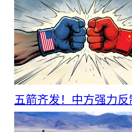
五箭齐发！中方强力反