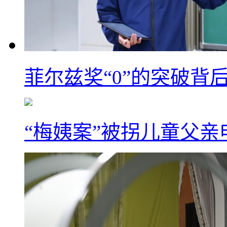
菲尔兹奖“0”的突破背
“梅姨案”被拐儿童父