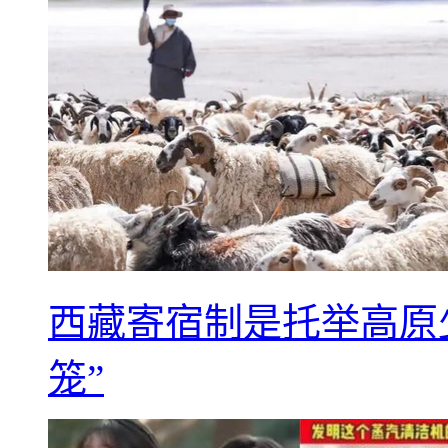
西藏寄宿制是托举高原
笼”