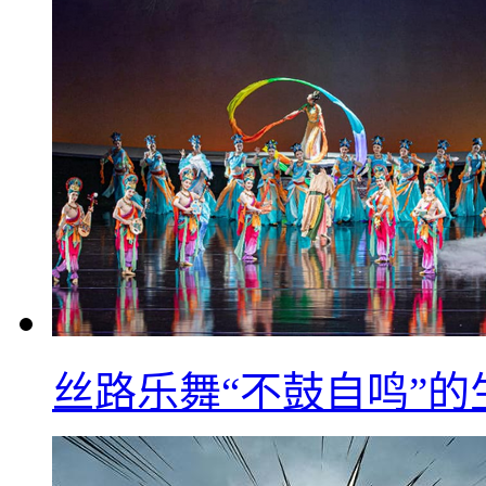
丝路乐舞“不鼓自鸣”