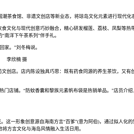
潮茶食馆、非遗文创店等新业态，将琼岛文化元素进行现代化
食文化与现代创意巧妙融合，精心研发榴莲、荔枝、凤梨等热
“南洋下午茶系列”伴手礼。
回家。”刘冬梅说。
 李欣楠 摄
文创店。店内陈设独具巧思：既有药食同源的养生茶饮，又有
热门店铺。“防蚊香囊和黎族元素帆布袋是热销单品。”店员介绍，
。这一形象创意源自海南方言“百爹”(意为阿伯)，通过拟人化
地将方言文化与海岛风情融入生活日用。