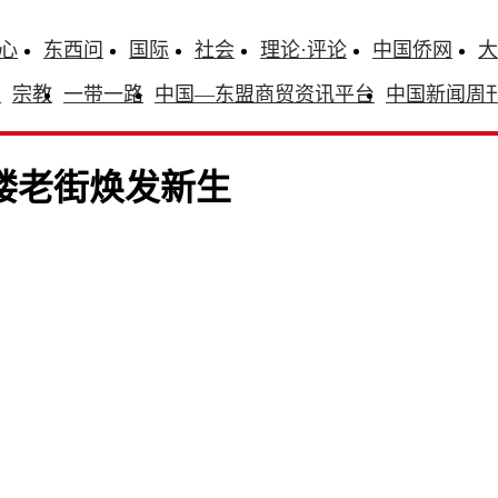
心
东西问
国际
社会
理论·评论
中国侨网
大
识
宗教
一带一路
中国—东盟商贸资讯平台
中国新闻周
楼老街焕发新生