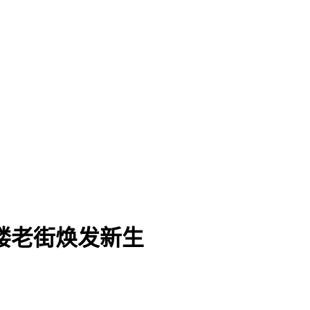
楼老街焕发新生