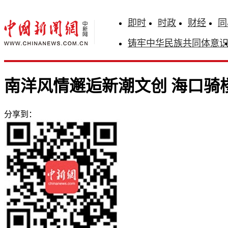
即时
时政
财经
同
铸牢中华民族共同体意
南洋风情邂逅新潮文创 海口骑
分享到：