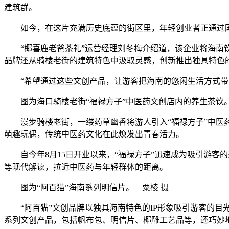
建筑群。
如今，在这片充满历史底蕴的街区里，年轻创业者正通过国
“椰喜鹿老爸茶礼”运营经理刘冬梅介绍道，该企业将海南饮
品牌还从骑楼老街的建筑特色中汲取灵感，创新推出独具特色的
“希望通过这些文创产品，让游客把海南的悠闲生活方式带
图为海口骑楼老街“福禄方子”中医药文创店内的养生茶饮。
漫步骑楼老街，一缕药草幽香将游人引入“福禄方子”中医药
萌趣玩偶，传统中医药文化在此焕发出青春活力。
自今年8月15日开业以来，“福禄方子”迅速成为吸引游客的
等现代解读，拉近中医药与年轻群体的距离。
图为“阿百猫”海南系列明信片。 粟棱 摄
“阿百猫”文创品牌以独具海南特色的IP形象吸引游客的目光
系列文创产品，包括帆布包、明信片、椰雕工艺品等，还巧妙