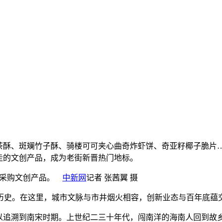
枝老爸茶酥、斑斓竹子酥、骑楼可可夹心曲奇炸虾饼、奇亚籽椰子脆
走的文创产品，成为老街新晋热门地标。
礼店采购文创产品。
中新网
记者 张茜翼 摄
。在这里，城市文脉与市井烟火相容，创新业态与百年底蕴交错
追溯到南宋时期。上世纪二三十年代，闯南洋的海南人回到故