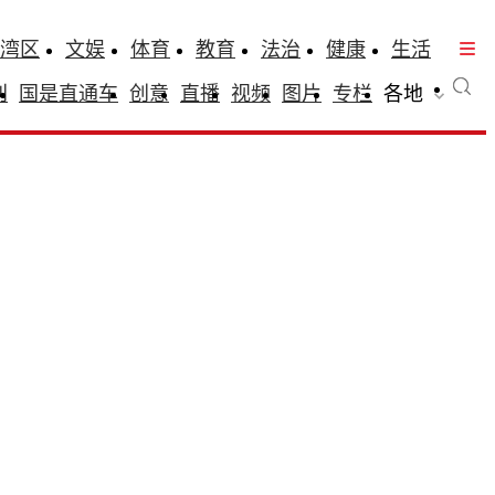
湾区
文娱
体育
教育
法治
健康
生活
刊
国是直通车
创意
直播
视频
图片
专栏
各地