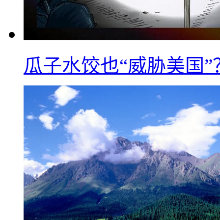
瓜子水饺也“威胁美国”