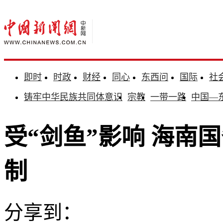
即时
时政
财经
同心
东西问
国际
社
铸牢中华民族共同体意识
宗教
一带一路
中国—
受“剑鱼”影响 海南
制
分享到：