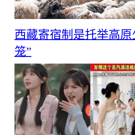
西藏寄宿制是托举高原
笼”