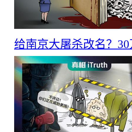
给南京大屠杀改名？3