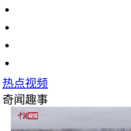
热点视频
奇闻趣事