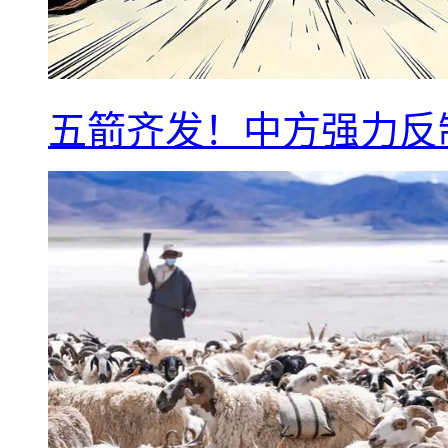
五箭齐发！中方强力反