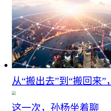
从“搬出去”到“搬回来
这一次，孙杨坐着聊