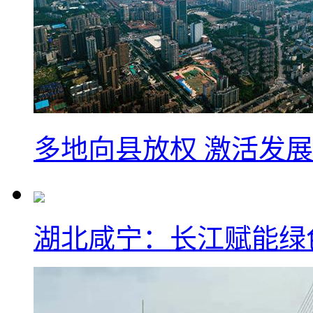
多地向县放权 激活发
湖北咸宁：长江赋能绿