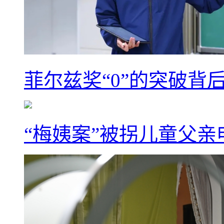
菲尔兹奖“0”的突破背
“梅姨案”被拐儿童父