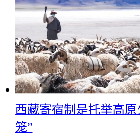
西藏寄宿制是托举高原
笼”