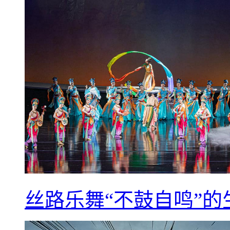
丝路乐舞“不鼓自鸣”