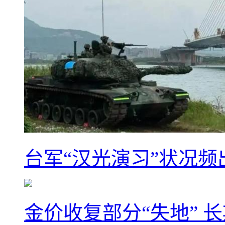
台军“汉光演习”状况频
金价收复部分“失地” 