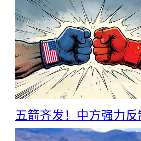
五箭齐发！中方强力反