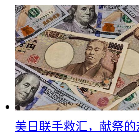
美日联手救汇，献祭的