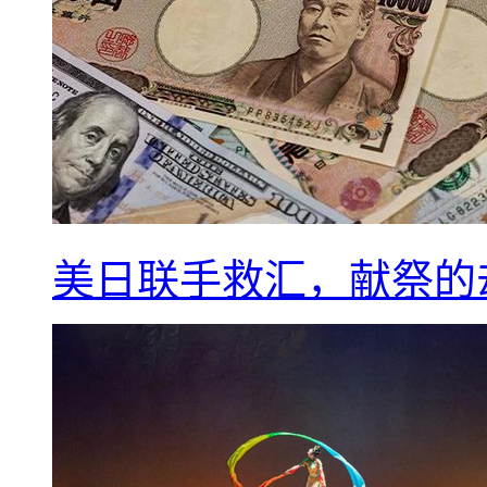
美日联手救汇，献祭的