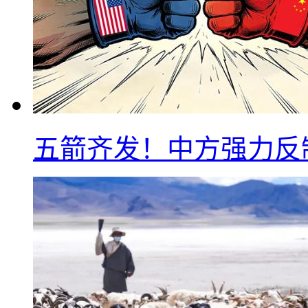
五箭齐发！中方强力反