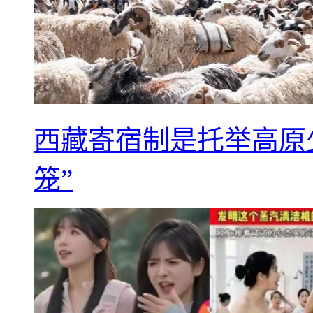
西藏寄宿制是托举高原
笼”