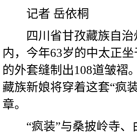
记者 岳依桐
四川省甘孜藏族自治州
内，今年63岁的中太正坐
的外套缝制出108道皱褶
藏族新娘将穿着这套“疯
章。
“疯装”与桑披岭寺、白