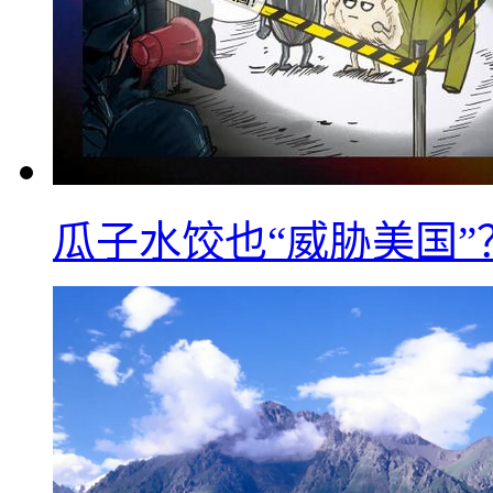
瓜子水饺也“威胁美国”