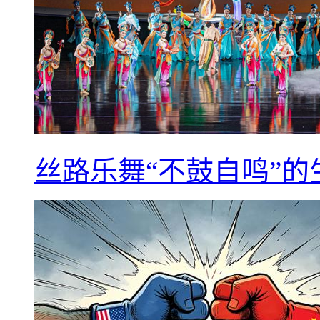
丝路乐舞“不鼓自鸣”