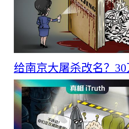
给南京大屠杀改名？3