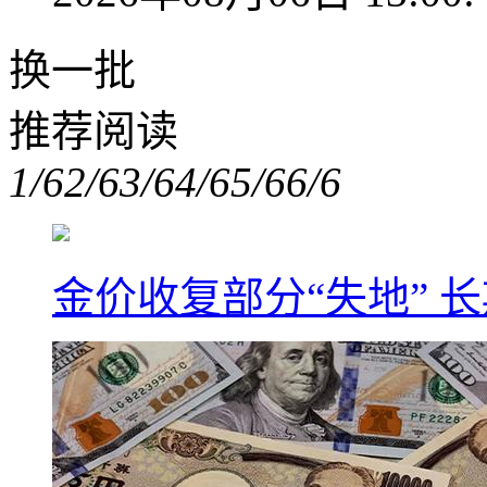
换一批
推荐阅读
1/6
2/6
3/6
4/6
5/6
6/6
金价收复部分“失地” 