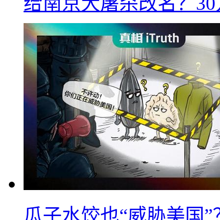
给南京大屠杀改名？3
瓜子水饺也“威胁美国”