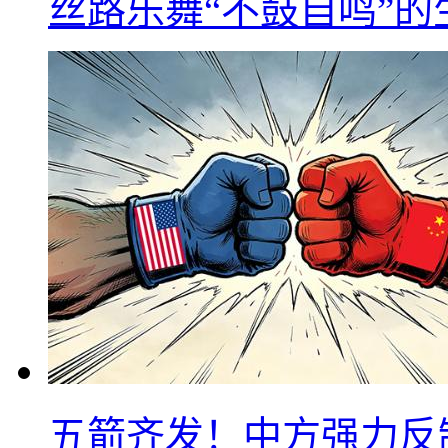
丝路乐舞“不鼓自鸣”
五箭齐发！中方强力反