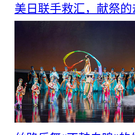
美日联手救汇，献祭的