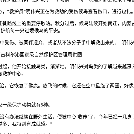
“救护员”明伟兴正在为救助的受伤候鸟查看伤口，进行包扎
徙路线上的重要停歇站。秋分过后，候鸟陆续开始南迁，内蒙古
”，护航每一只过境候鸟的平安。
受伤、被同伴遗弃，或者从不法分子手中解救出来的。”明伟
蒙古科尔沁国家级自然保护区管理局供图
时起，他开始接触鸟类，渐渐地，明伟兴对鸟类的了解越来越深
容救护中心。
，它恢复了健康。放飞的时候，它还在空中盘旋了两圈，好像
一级保护动物就有5种。
有办法继续在野外生活，便被中心‘收养’了，今年已经十几岁了
越多，我特别有成就感。”