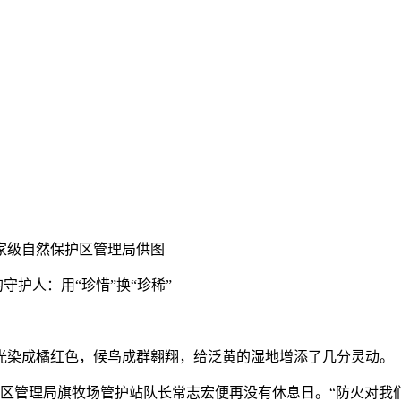
家级自然保护区管理局供图
守护人：用“珍惜”换“珍稀”
染成橘红色，候鸟成群翱翔，给泛黄的湿地增添了几分灵动。
区管理局旗牧场管护站队长常志宏便再没有休息日。“防火对我