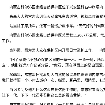
内蒙古科尔沁国家级自然保护区位于兴安盟科右中旗境内，
高高大大的常志宏因每天骑摩托车去巡护，被秋风吹得黝黑，
站里除了摩托车，还有一辆巡护皮卡车。“天气好的时候就骑
内蒙古科尔沁国家级自然保护区总面积11.9587万公顷，
工作。
资料图。图为常志宏在保护区内开展日常巡护工作。 内
“回了家我也不放心保护区里的一草一木、一鱼一鸟，所以干
友”，他指着远方向记者介绍，“你看，落在湖面上的是白琵鹭
2008年，常志宏怀揣着对大自然的敬畏与热爱来到内蒙古
我们就得隔一个小时去巡护一次，嘴里、耳朵里、眼睛里、鞋
当记者问及他为什么这么热爱这份工作时，常志宏看着远方的
让下一代、下下一代还能看到这么美的蒙古黄榆。”
与常志宏分别时，记者得知了一个他的小秘密：自打他来到