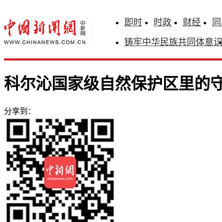
即时
时政
财经
同
铸牢中华民族共同体意
科尔沁国家级自然保护区里的守
分享到：