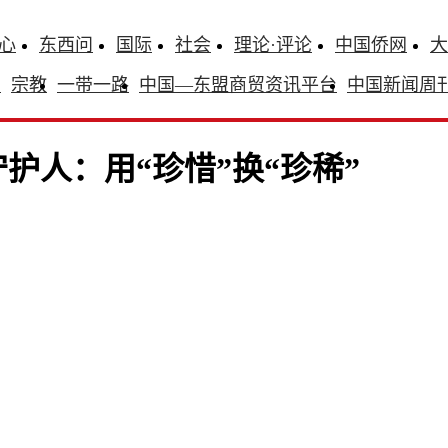
心
东西问
国际
社会
理论·评论
中国侨网
大
识
宗教
一带一路
中国—东盟商贸资讯平台
中国新闻周
护人：用“珍惜”换“珍稀”