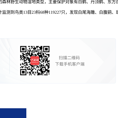
森林野生动物湿地类型，主要保护对象有白鹤、丹顶鹤、东方
测到鸟类13目23科68种119227只，发现白尾海雕、白腹