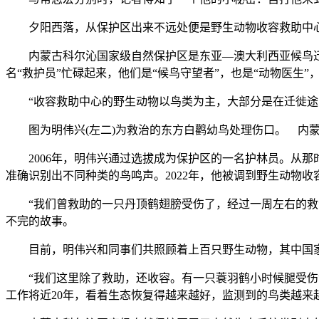
夕阳西落，从保护区出来不远处便是野生动物收容救助中心，
内蒙古科尔沁国家级自然保护区是东亚—澳大利西亚候鸟迁
名“救护员”忙碌起来，他们是“候鸟守望者”，也是“动物医生
“收容救助中心的野生动物以鸟类为主，大部分是在迁徙途中
图为明伟兴(左二)为救治的东方白鹳幼鸟处理伤口。 内
2006年，明伟兴通过选拔成为保护区的一名护林员。从那
准确识别出不同种类的鸟鸣声。2022年，他被调到野生动物收
“我们曾救助的一只丹顶鹤翅膀受伤了，经过一周左右的救治
不完的故事。
目前，明伟兴和同事们共照顾着上百只野生动物，其中国家
“我们这里除了救助，还收容。有一只蓑羽鹤小时候腿受伤没
工作将近20年，看着生态恢复得越来越好，监测到的鸟类越来