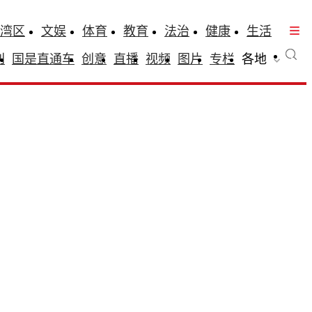
湾区
文娱
体育
教育
法治
健康
生活
刊
国是直通车
创意
直播
视频
图片
专栏
各地