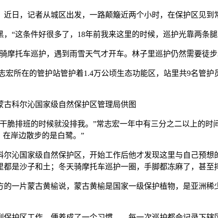
近日，记者从城区出发，一路颠簸近两个小时，在保护区见到
“这条件好很多了，18年前我来这里的时候，巡护光靠两条腿
摩托车巡护，遇到雨雪天气才开车。林子里巡护仍然需要徒步
常志宏所在的管护站管护着1.4万公顷生态功能区，站里共9名管
蒙古科尔沁国家级自然保护区管理局供图
脆排班的时候就没排我。”常志宏一年中有三分之二以上的时间
，在岸边散步的是白鹭。”
科尔沁国家级自然保护区，开始工作后他才发现这里与自己预想
里都是沙子和土；冬天骑摩托车巡护一圈，手脚都冻麻了，甚至
一片蒙古黄榆说，蒙古黄榆是国家一级保护植物，是亚洲稀少
保护区工作，便养成了一个习惯——每一次巡护都会记录下辖