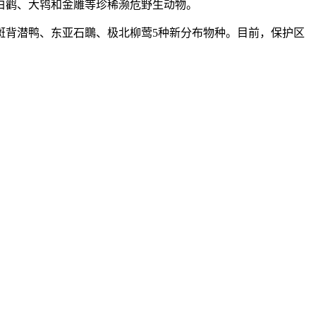
白鹳、大鸨和金雕等珍稀濒危野生动物。
鹞、斑背潜鸭、东亚石䳭、极北柳莺5种新分布物种。目前，保护区