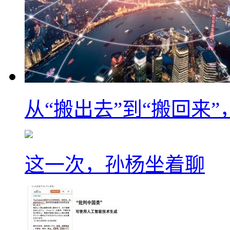
从“搬出去”到“搬回来
这一次，孙杨坐着聊