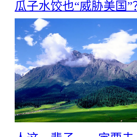
瓜子水饺也“威胁美国”