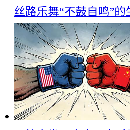
丝路乐舞“不鼓自鸣”