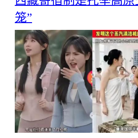
西藏寄宿制是托举高原
笼”