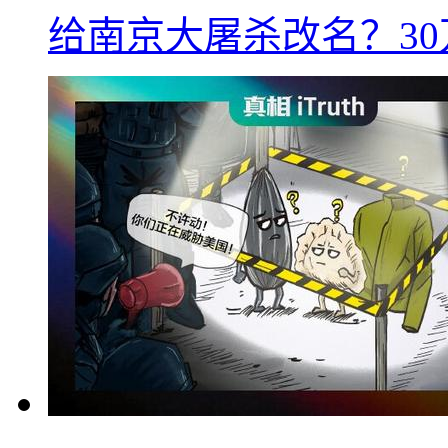
给南京大屠杀改名？3