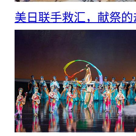
美日联手救汇，献祭的