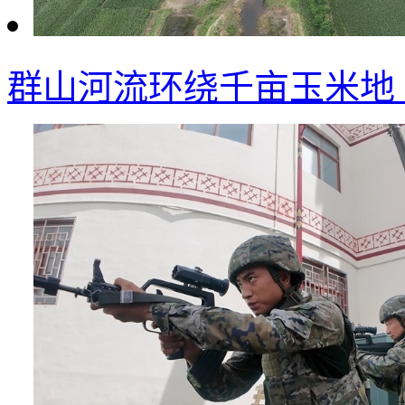
群山河流环绕千亩玉米地 