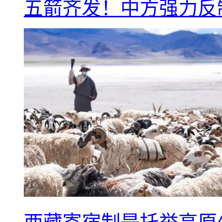
五箭齐发！中方强力反