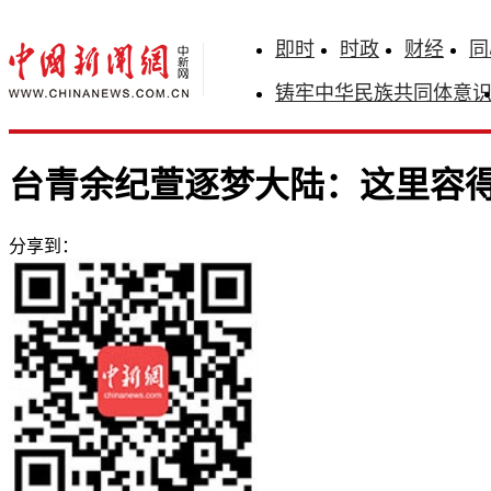
即时
时政
财经
同
铸牢中华民族共同体意
台青余纪萱逐梦大陆：这里容
分享到：