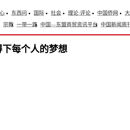
心
东西问
国际
社会
理论·评论
中国侨网
大
识
宗教
一带一路
中国—东盟商贸资讯平台
中国新闻周
得下每个人的梦想