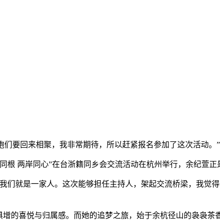
浙籍同胞们要回来相聚，我非常期待，所以赶紧报名参加了这次活动。
根 两岸同心”在台浙籍同乡会交流活动在杭州举行，余纪萱正
们就是一家人。这次能够担任主持人，架起交流桥梁，我觉得
俱增的喜悦与归属感。而她的追梦之旅，始于余杭径山的袅袅茶