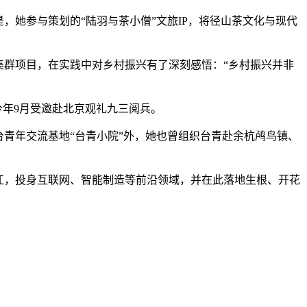
她参与策划的“陆羽与茶小僧”文旅IP，将径山茶文化与现代
集群项目，在实践中对乡村振兴有了深刻感悟：“乡村振兴并非
今年9月受邀赴北京观礼九三阅兵。
青年交流基地“台青小院”外，她也曾组织台青赴余杭鸬鸟镇、
江，投身互联网、智能制造等前沿领域，并在此落地生根、开花