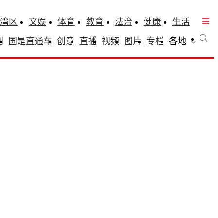
湾区
文娱
体育
教育
法治
健康
生活
刊
国是直通车
创意
直播
视频
图片
专栏
各地