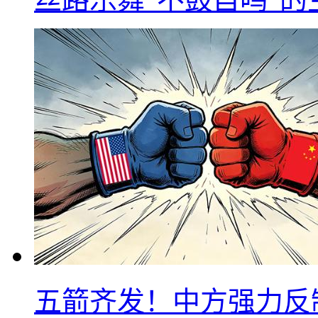
五箭齐发！中方强力反