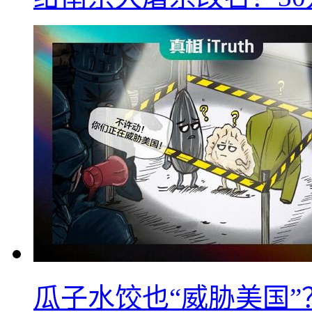
瓜子水饺也“威胁美国”