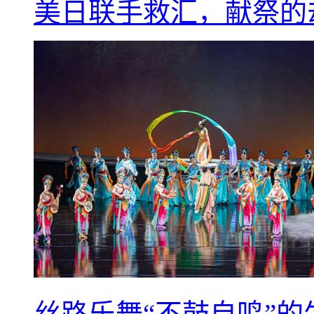
美日联手救汇，献祭的
丝路乐舞“不鼓自鸣”