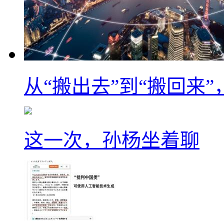
从“搬出去”到“搬回来
这一次，孙杨坐着聊