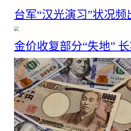
台军“汉光演习”状况频
金价收复部分“失地” 