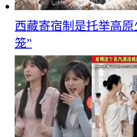
西藏寄宿制是托举高原
笼”