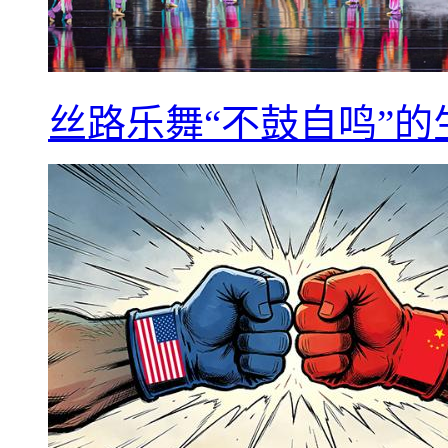
丝路乐舞“不鼓自鸣”