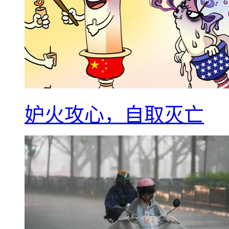
妒火攻心，自取灭亡