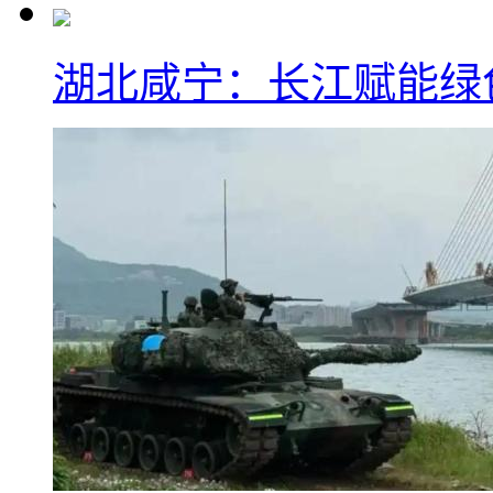
湖北咸宁：长江赋能绿