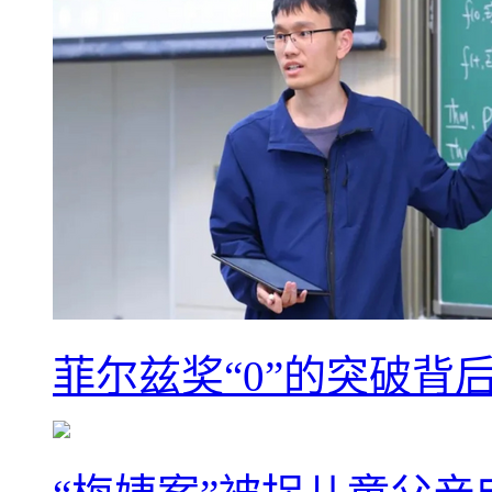
菲尔兹奖“0”的突破背