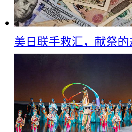
美日联手救汇，献祭的