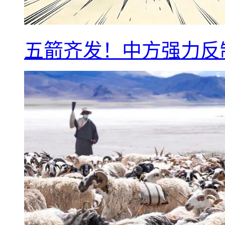
五箭齐发！中方强力反