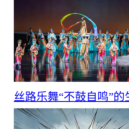
丝路乐舞“不鼓自鸣”