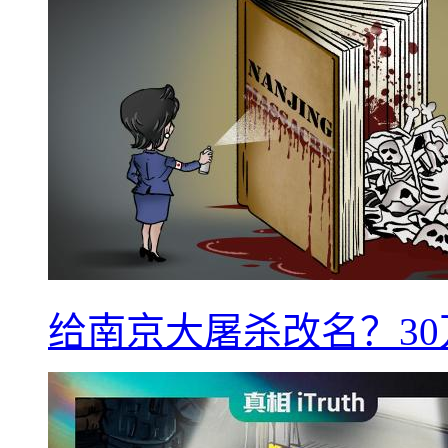
给南京大屠杀改名？3