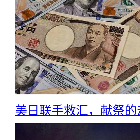
美日联手救汇，献祭的