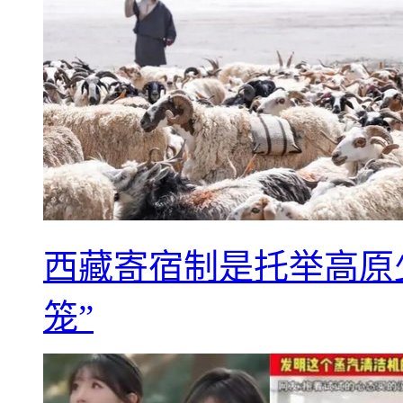
西藏寄宿制是托举高原
笼”