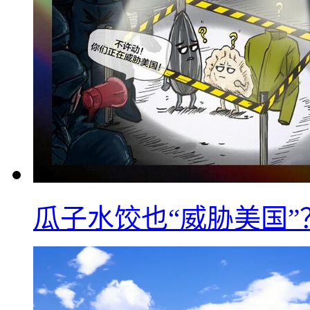
瓜子水饺也“威胁美国”