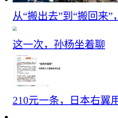
从“搬出去”到“搬回来
这一次，孙杨坐着聊
210元一条，日本右翼