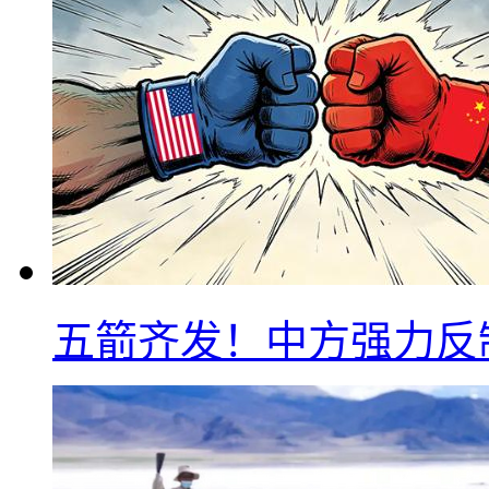
五箭齐发！中方强力反