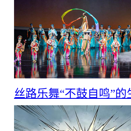
丝路乐舞“不鼓自鸣”