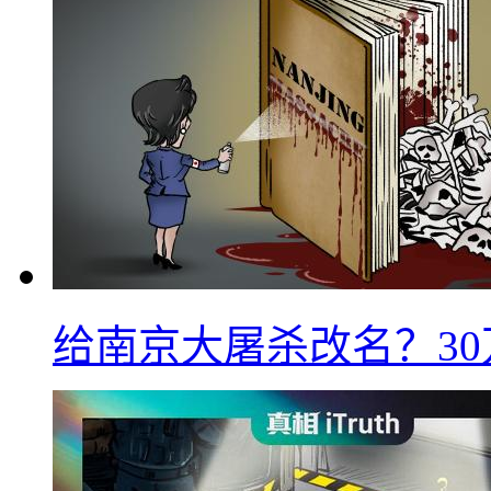
给南京大屠杀改名？3