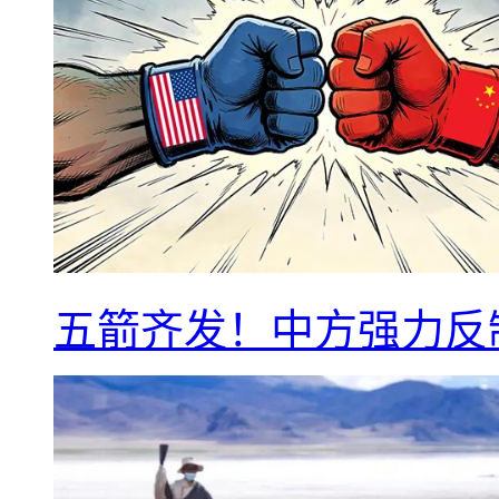
五箭齐发！中方强力反