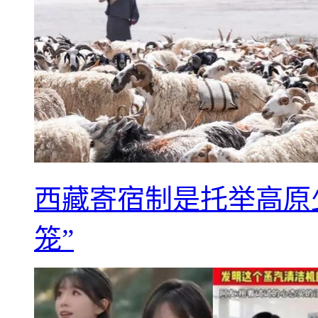
西藏寄宿制是托举高原
笼”