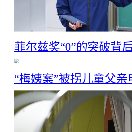
菲尔兹奖“0”的突破背
“梅姨案”被拐儿童父