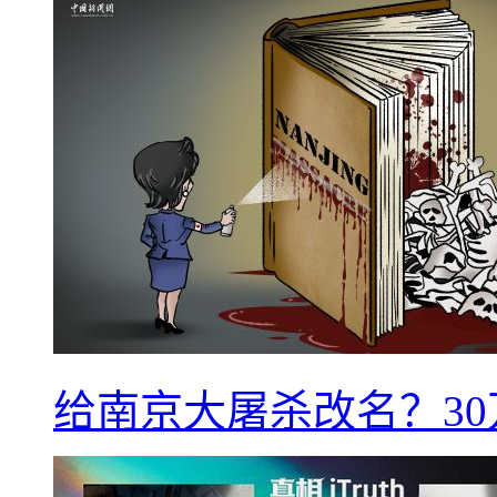
给南京大屠杀改名？3