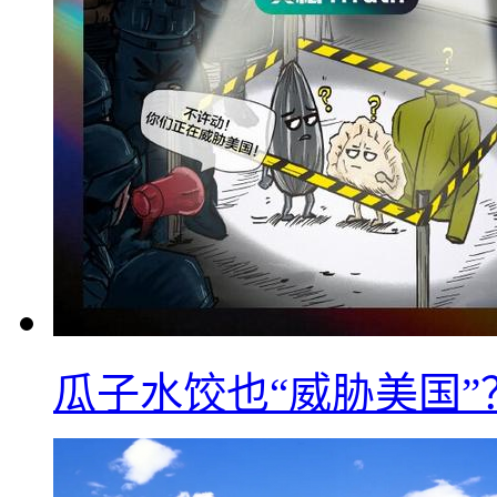
瓜子水饺也“威胁美国”