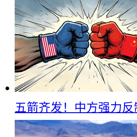
五箭齐发！中方强力反