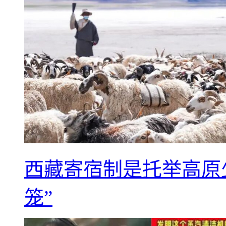
西藏寄宿制是托举高原
笼”