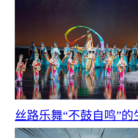
丝路乐舞“不鼓自鸣”