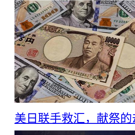
美日联手救汇，献祭的