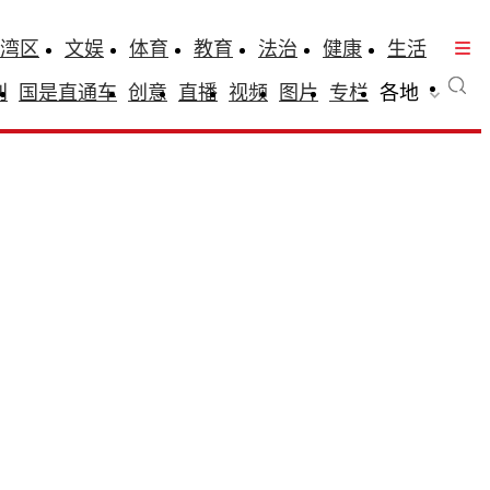
湾区
文娱
体育
教育
法治
健康
生活
刊
国是直通车
创意
直播
视频
图片
专栏
各地