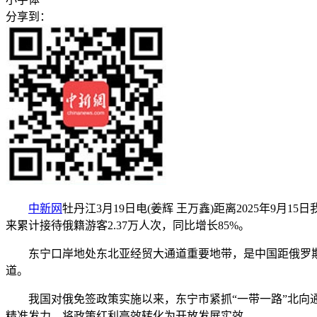
分享到：
中新网
牡丹江3月19日电(姜辉 王万鑫)距离2025年
来累计接待俄籍游客2.37万人次，同比增长85%。
东宁口岸地处东北亚经贸大通道重要地带，是中国距俄罗斯远
道。
我国对俄免签政策实施以来，东宁市紧抓“一带一路”北向通
精准发力，将政策红利高效转化为开放发展实效。