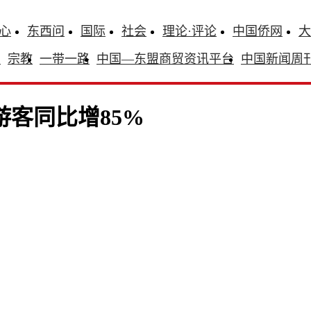
心
东西问
国际
社会
理论·评论
中国侨网
大
识
宗教
一带一路
中国—东盟商贸资讯平台
中国新闻周
游客同比增85%