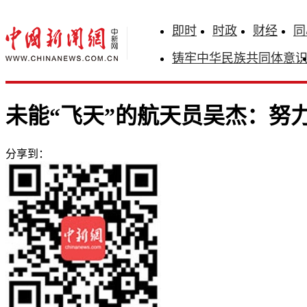
即时
时政
财经
同
铸牢中华民族共同体意
未能“飞天”的航天员吴杰：努力
分享到：