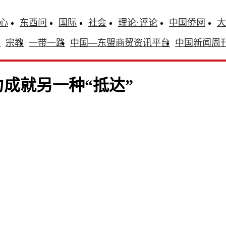
心
东西问
国际
社会
理论·评论
中国侨网
大
识
宗教
一带一路
中国—东盟商贸资讯平台
中国新闻周
成就另一种“抵达”