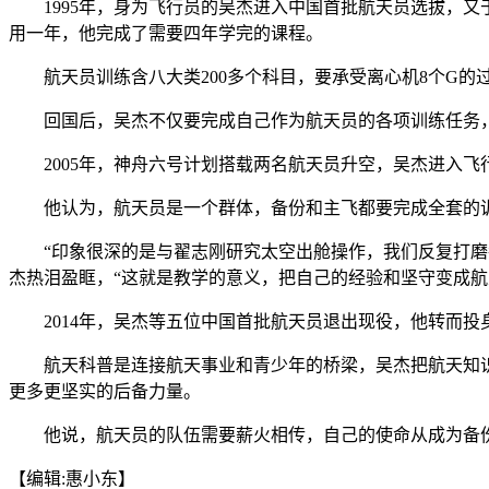
1995年，身为飞行员的吴杰进入中国首批航天员选拔，又于
用一年，他完成了需要四年学完的课程。
航天员训练含八大类200多个科目，要承受离心机8个G的过
回国后，吴杰不仅要完成自己作为航天员的各项训练任务，
2005年，神舟六号计划搭载两名航天员升空，吴杰进入飞行
他认为，航天员是一个群体，备份和主飞都要完成全套的训
“印象很深的是与翟志刚研究太空出舱操作，我们反复打磨每
杰热泪盈眶，“这就是教学的意义，把自己的经验和坚守变成航
2014年，吴杰等五位中国首批航天员退出现役，他转而投
航天科普是连接航天事业和青少年的桥梁，吴杰把航天知识
更多更坚实的后备力量。
他说，航天员的队伍需要薪火相传，自己的使命从成为备份航天
【编辑:惠小东】