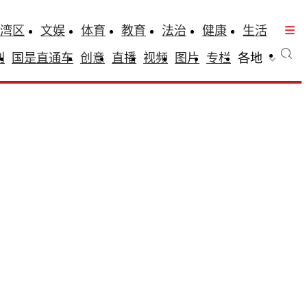
湾区
文娱
体育
教育
法治
健康
生活
刊
国是直通车
创意
直播
视频
图片
专栏
各地