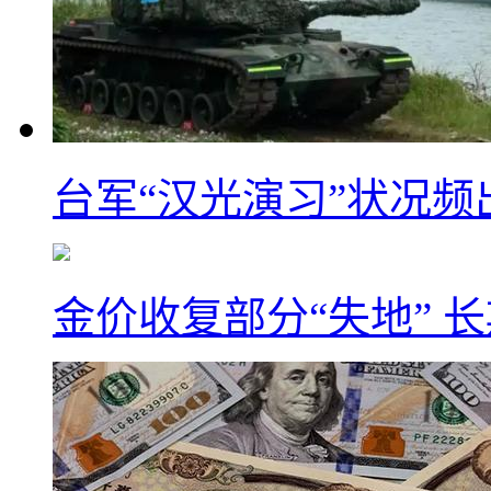
台军“汉光演习”状况频
金价收复部分“失地” 