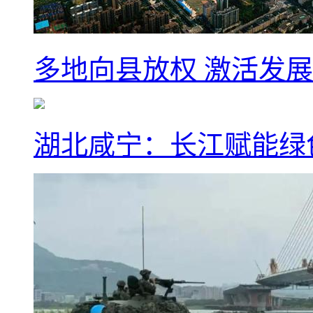
多地向县放权 激活发
湖北咸宁：长江赋能绿