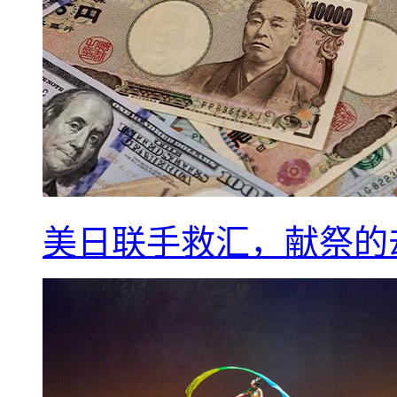
美日联手救汇，献祭的