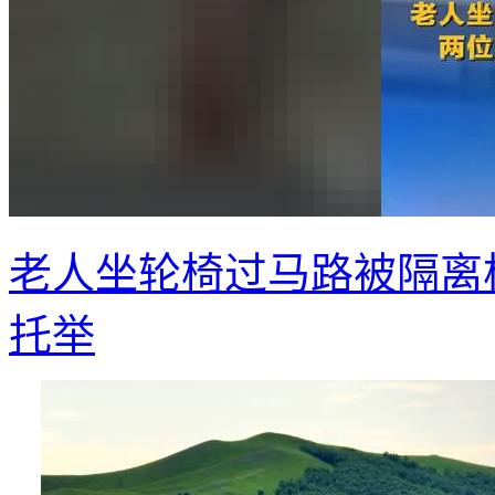
老人坐轮椅过马路被隔离
托举