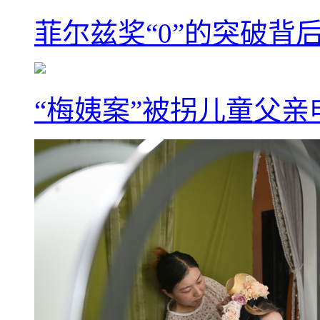
菲尔兹奖“0”的突破背
“梅姨案”被拐儿童父