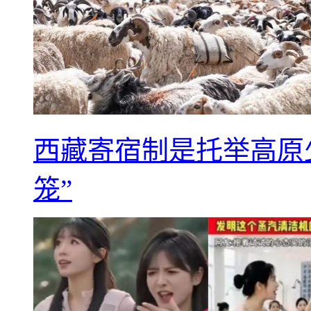
西藏寄宿制是托举高原
笼”