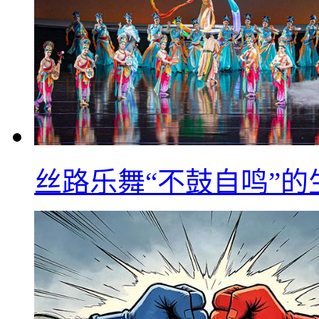
丝路乐舞“不鼓自鸣”