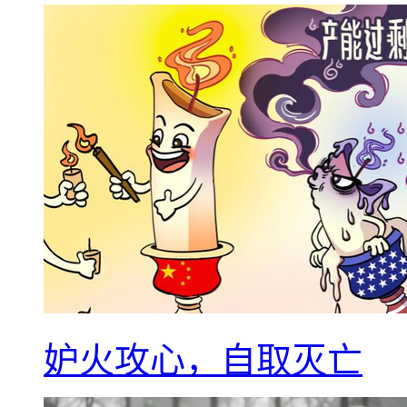
妒火攻心，自取灭亡