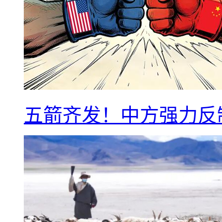
五箭齐发！中方强力反