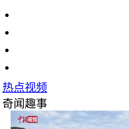
热点视频
奇闻趣事