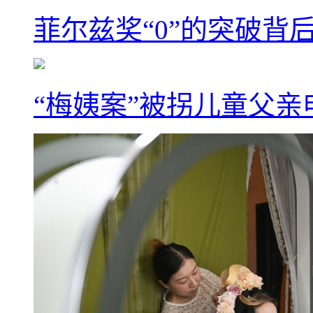
菲尔兹奖“0”的突破背
“梅姨案”被拐儿童父