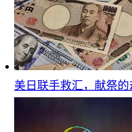
美日联手救汇，献祭的