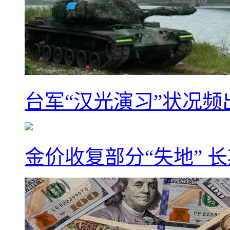
台军“汉光演习”状况频
金价收复部分“失地” 