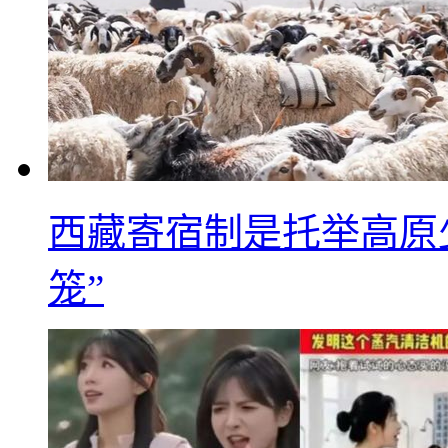
西藏寄宿制是托举高原
笼”