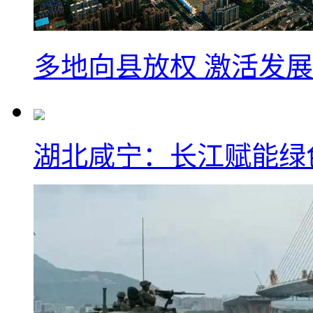
多地向县放权 激活发
湖北咸宁：长江赋能绿