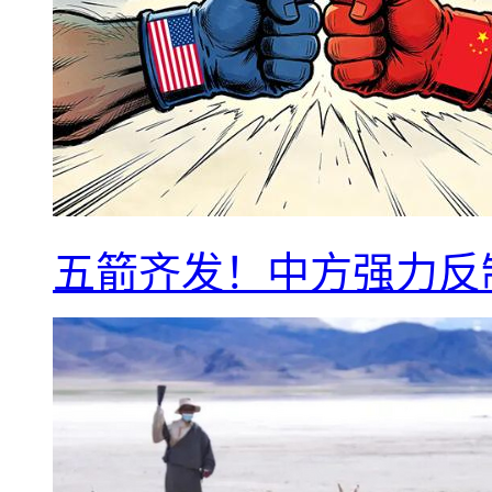
五箭齐发！中方强力反