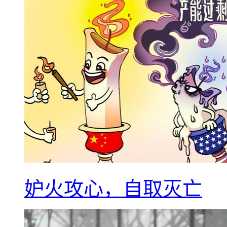
妒火攻心，自取灭亡