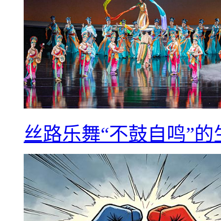
丝路乐舞“不鼓自鸣”