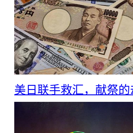
美日联手救汇，献祭的