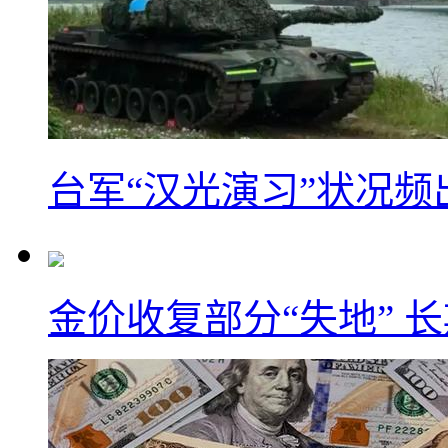
台军“汉光演习”状况频
金价收复部分“失地” 