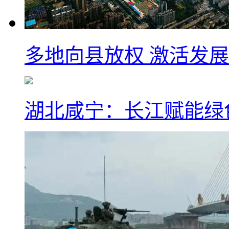
多地向县放权 激活发
湖北咸宁：长江赋能绿