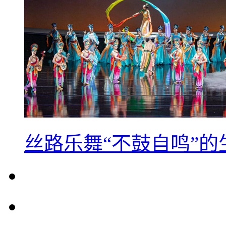
丝路乐舞“不鼓自鸣”