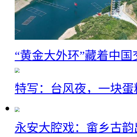
“黄金大外环”藏着中
特写：台风夜，一块蛋
永安大腔戏：畲乡古韵