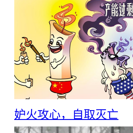
妒火攻心，自取灭亡