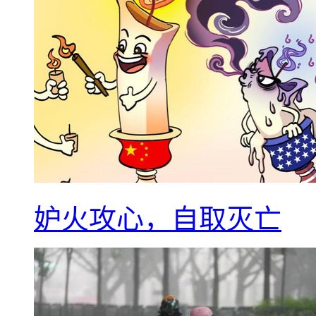
妒火攻心，自取灭亡