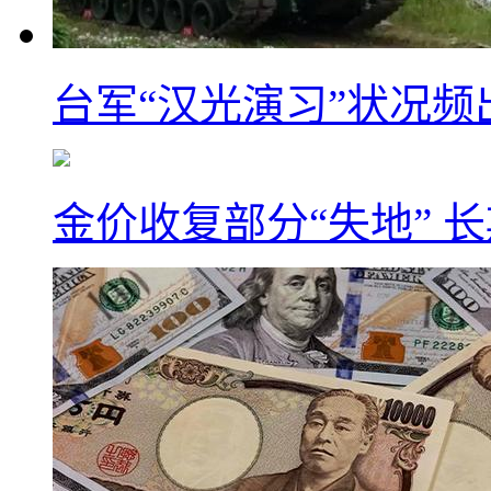
台军“汉光演习”状况频
金价收复部分“失地” 