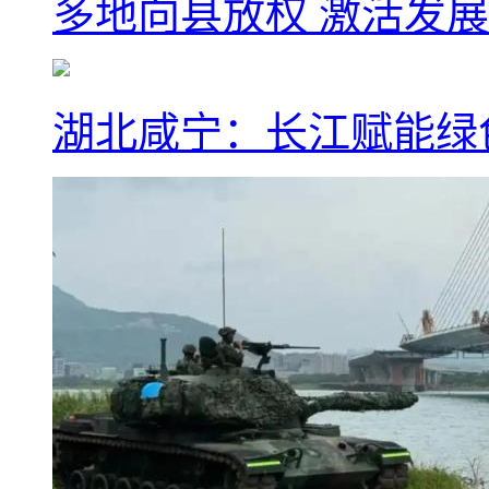
多地向县放权 激活发
湖北咸宁：长江赋能绿