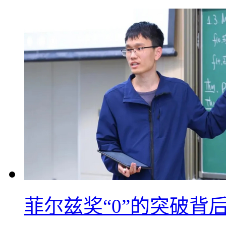
菲尔兹奖“0”的突破背