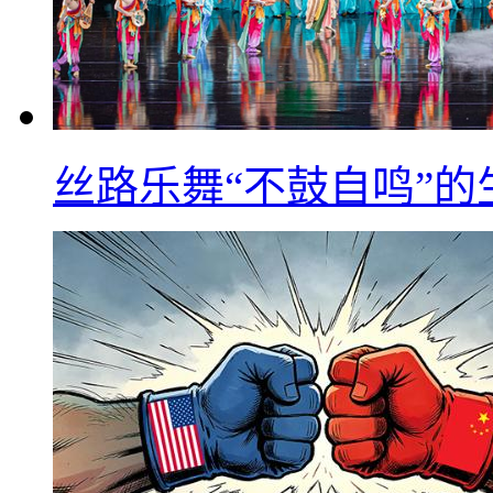
丝路乐舞“不鼓自鸣”