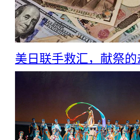
美日联手救汇，献祭的