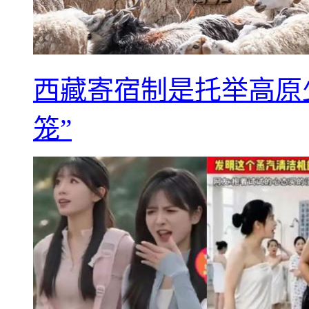
西藏寄宿制是托举高原
笼”