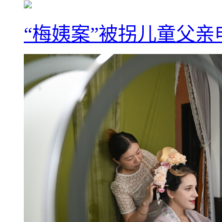
“梅姨案”被拐儿童父