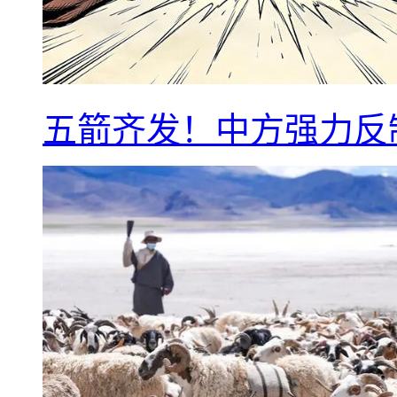
五箭齐发！中方强力反