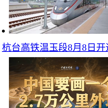
杭台高铁温玉段8月8日开