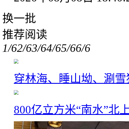
换一批
推荐阅读
1/6
2/6
3/6
4/6
5/6
6/6
穿林海、睡山坳、涮雪
800亿立方米“南水”北