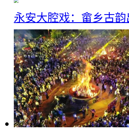
永安大腔戏：畲乡古韵