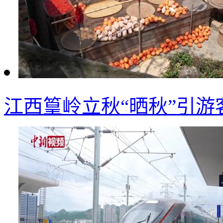
江西篁岭立秋“晒秋”引游