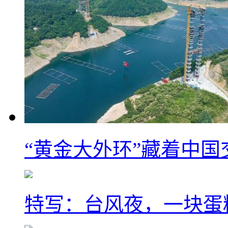
“黄金大外环”藏着中
特写：台风夜，一块蛋