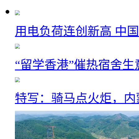
用电负荷连创新高 中国
“留学香港”催热宿舍生
特写：骑马点火炬，内