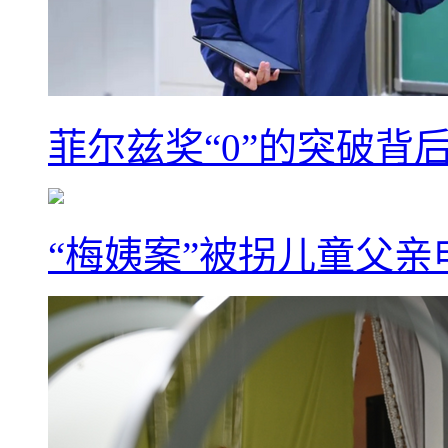
菲尔兹奖“0”的突破背
“梅姨案”被拐儿童父