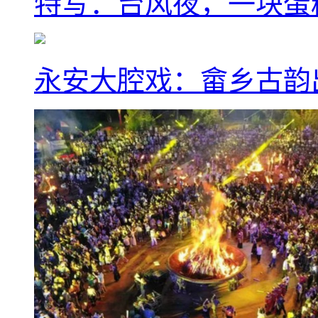
特写：台风夜，一块蛋
永安大腔戏：畲乡古韵