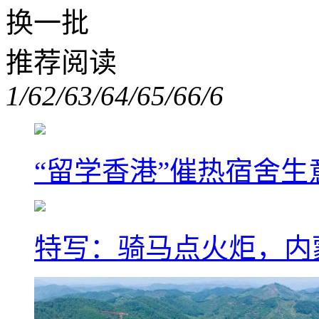
换一批
推荐阅读
1/6
2/6
3/6
4/6
5/6
6/6
“留学香港”催热宿舍生
特写：骑马点火炬，内