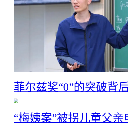
菲尔兹奖“0”的突破背
“梅姨案”被拐儿童父