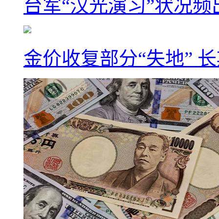
台军“汉光演习”状况频
金价收复部分“失地” 