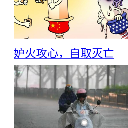
妒火攻心，自取灭亡