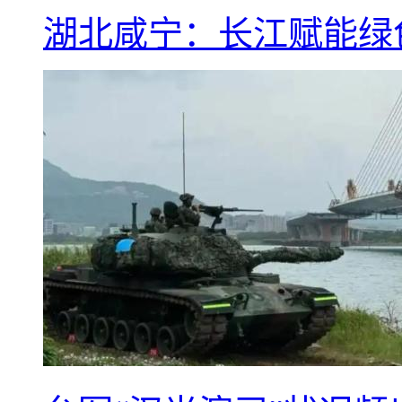
湖北咸宁：长江赋能绿