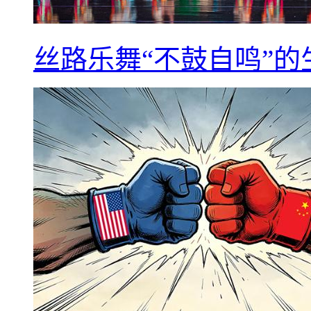
丝路乐舞“不鼓自鸣”