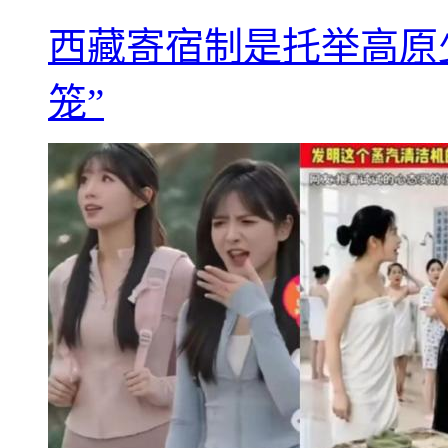
西藏寄宿制是托举高原
笼”