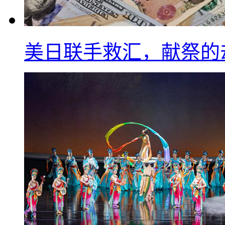
美日联手救汇，献祭的