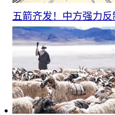
五箭齐发！中方强力反