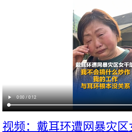
视频：戴耳环遭网暴灾区