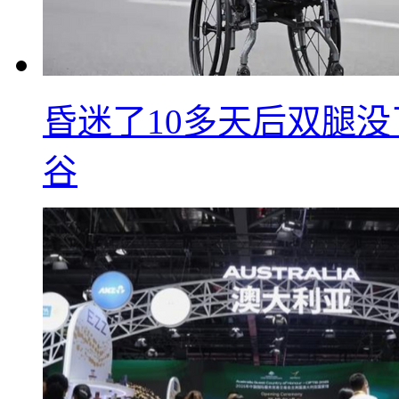
昏迷了10多天后双腿没
谷