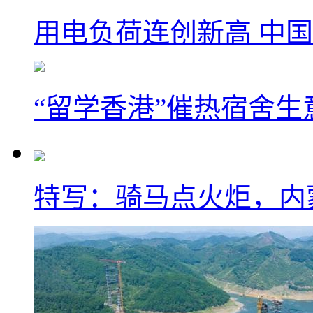
用电负荷连创新高 中国
“留学香港”催热宿舍生
特写：骑马点火炬，内