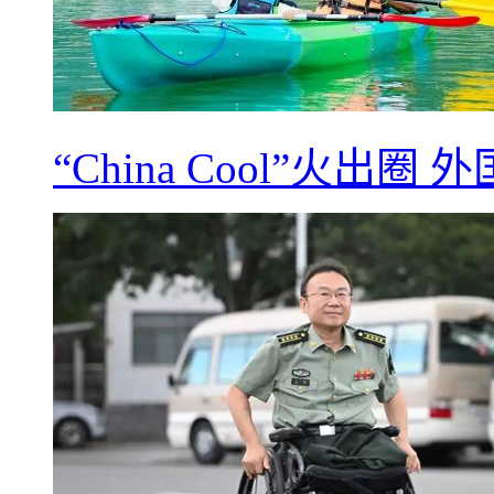
“China Cool”火