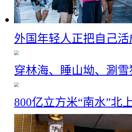
外国年轻人正把自己活成
穿林海、睡山坳、涮雪
800亿立方米“南水”北