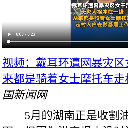
视频：戴耳环遭网暴灾区
来都是骑着女士摩托车走
国新闻网
5月的湖南正是收割油