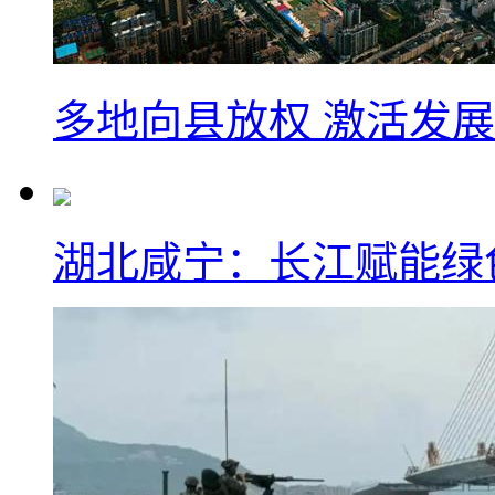
多地向县放权 激活发
湖北咸宁：长江赋能绿