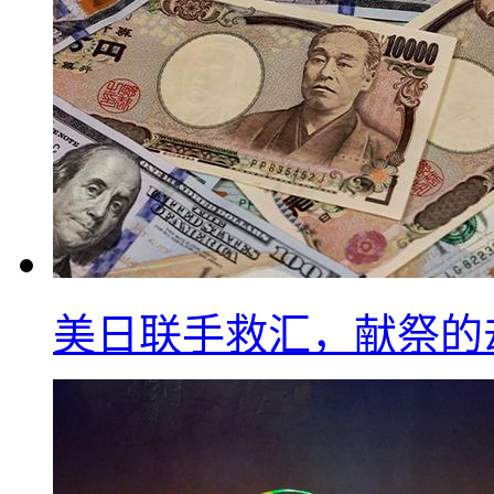
美日联手救汇，献祭的