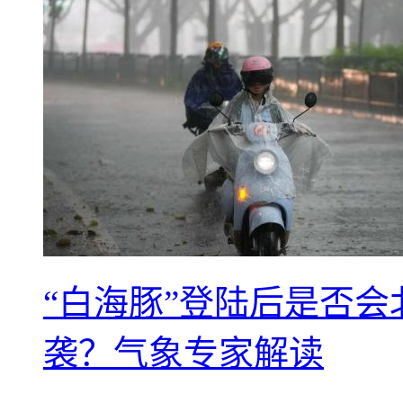
“白海豚”登陆后是否会
袭？气象专家解读