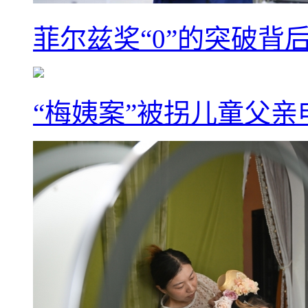
菲尔兹奖“0”的突破背
“梅姨案”被拐儿童父