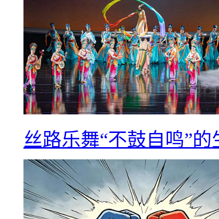
丝路乐舞“不鼓自鸣”