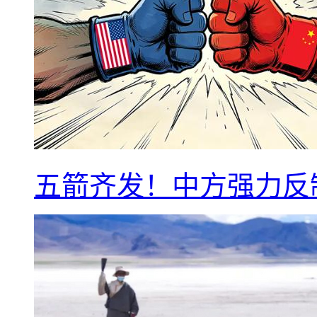
五箭齐发！中方强力反