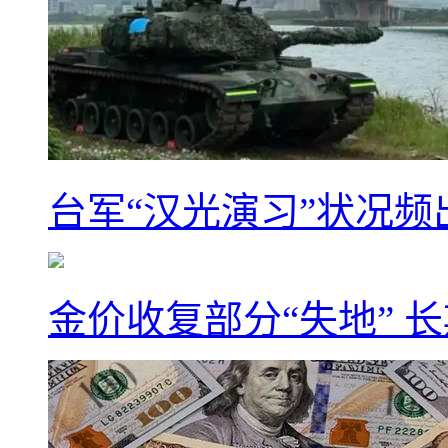
台军“汉光演习”状况频
金价收复部分“失地” 