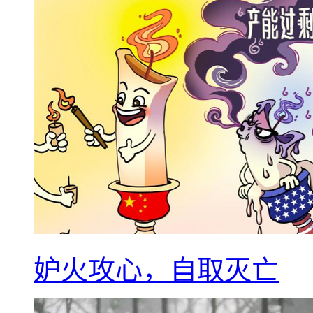
妒火攻心，自取灭亡