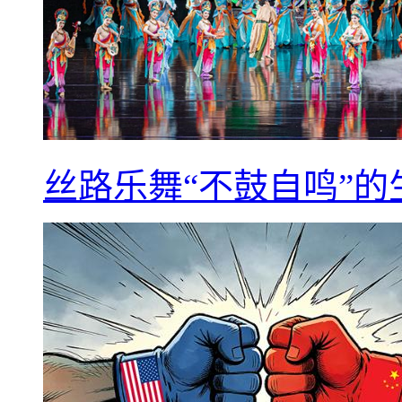
丝路乐舞“不鼓自鸣”