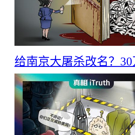
给南京大屠杀改名？3