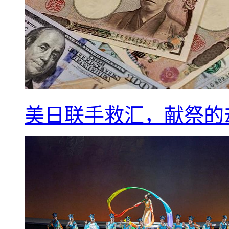
美日联手救汇，献祭的