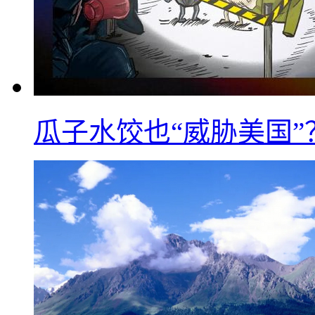
瓜子水饺也“威胁美国”