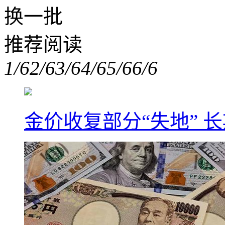
换一批
推荐阅读
1/6
2/6
3/6
4/6
5/6
6/6
金价收复部分“失地” 