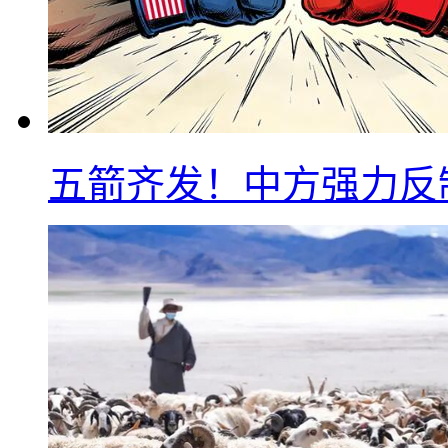
五箭齐发！中方强力反