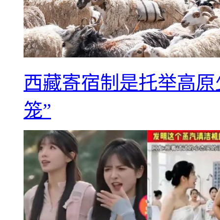
西藏寄宿制是托举高原
笼”