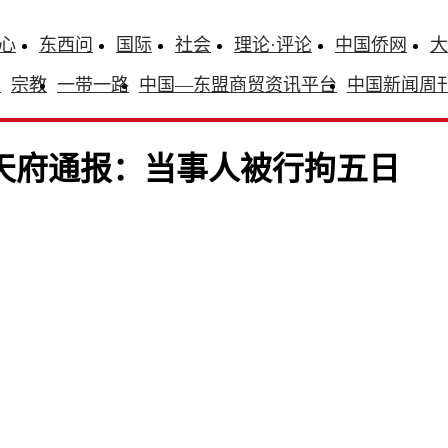
心
东西问
国际
社会
理论·评论
中国侨网
大
识
宗教
一带一路
中国—东盟商贸资讯平台
中国新闻周
天府通报：当事人被行拘五日