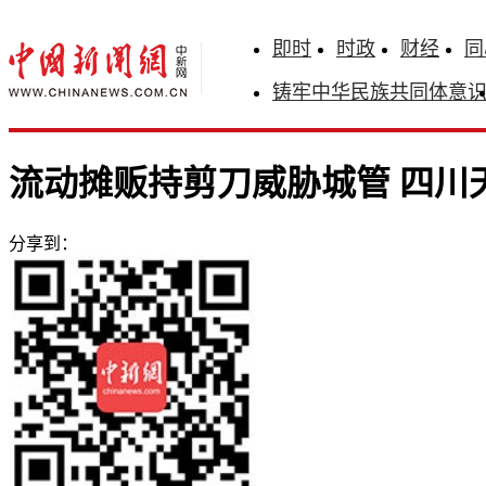
即时
时政
财经
同
铸牢中华民族共同体意
流动摊贩持剪刀威胁城管 四川
分享到：