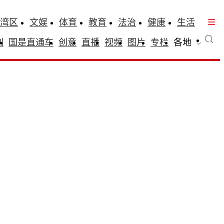
湾区
文娱
体育
教育
法治
健康
生活
刊
国是直通车
创意
直播
视频
图片
专栏
各地