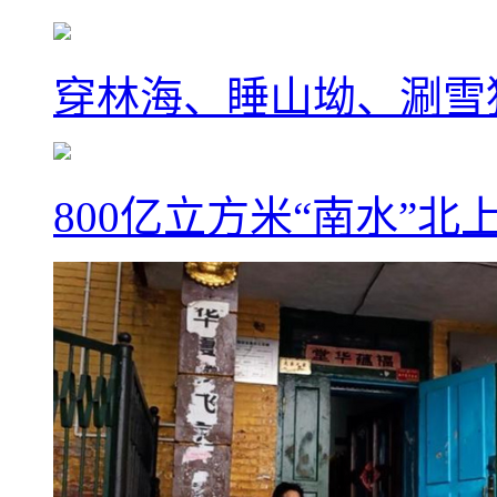
穿林海、睡山坳、涮雪
800亿立方米“南水”北