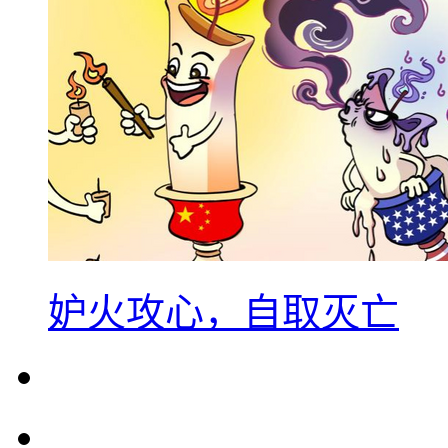
妒火攻心，自取灭亡