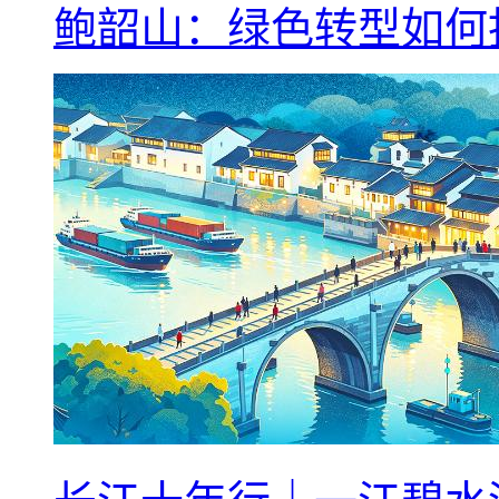
鲍韶山：绿色转型如何