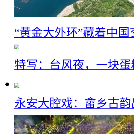
“黄金大外环”藏着中
特写：台风夜，一块蛋
永安大腔戏：畲乡古韵