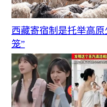
西藏寄宿制是托举高原
笼”