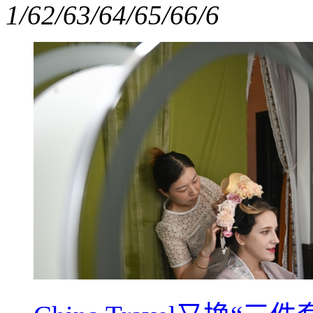
1/6
2/6
3/6
4/6
5/6
6/6