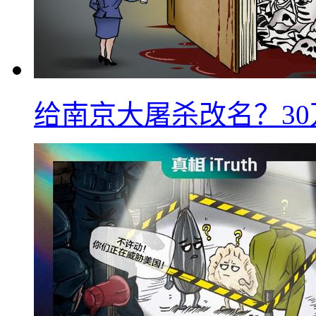
给南京大屠杀改名？3