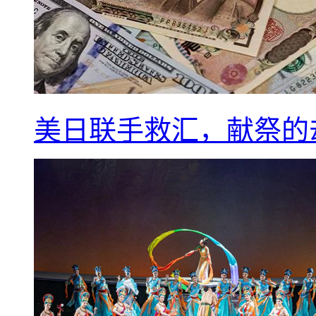
美日联手救汇，献祭的