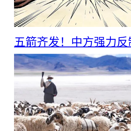
五箭齐发！中方强力反