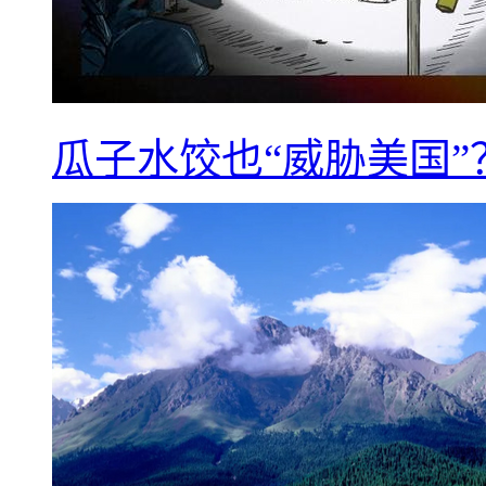
瓜子水饺也“威胁美国”