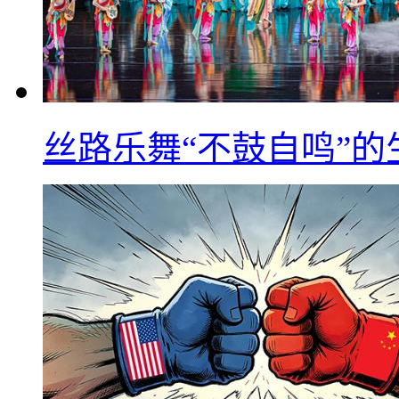
丝路乐舞“不鼓自鸣”