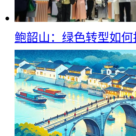
鲍韶山：绿色转型如何