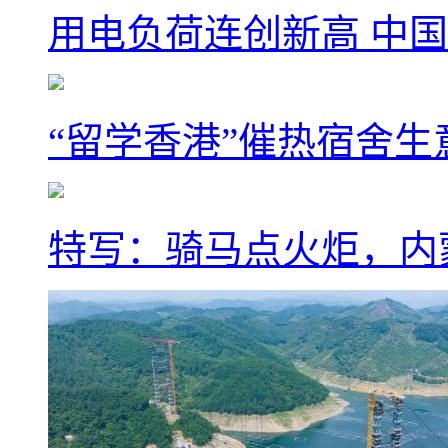
用电负荷连创新高 中国
“留学香港”催热宿舍生
特写：骑马点火炬，内