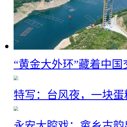
“黄金大外环”藏着中
特写：台风夜，一块蛋
永安大腔戏：畲乡古韵