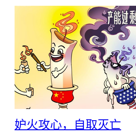
妒火攻心，自取灭亡