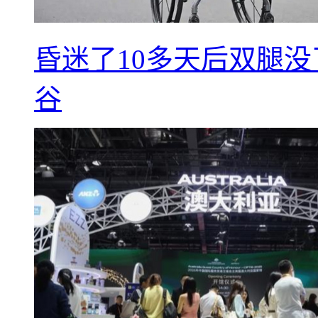
昏迷了10多天后双腿没
谷