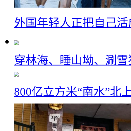
外国年轻人正把自己活成
穿林海、睡山坳、涮雪
800亿立方米“南水”北