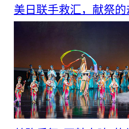
美日联手救汇，献祭的