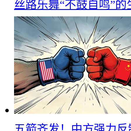
丝路乐舞“不鼓自鸣”
五箭齐发！中方强力反