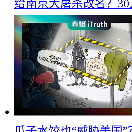
给南京大屠杀改名？3
瓜子水饺也“威胁美国”