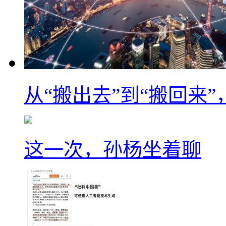
从“搬出去”到“搬回来
这一次，孙杨坐着聊