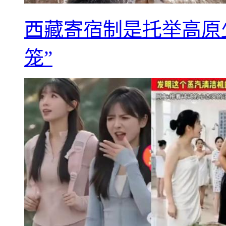
西藏寄宿制是托举高原
笼”