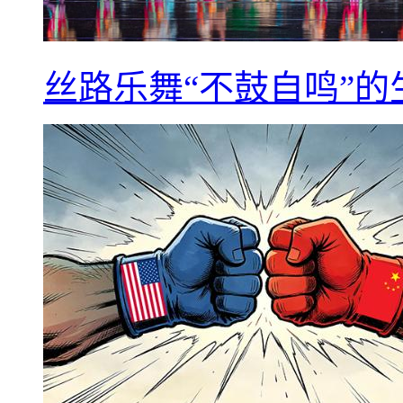
丝路乐舞“不鼓自鸣”