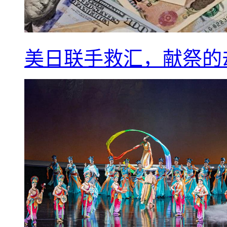
美日联手救汇，献祭的