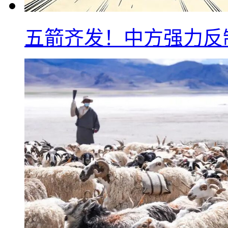
五箭齐发！中方强力反