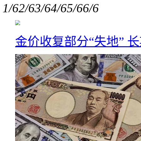
1/6
2/6
3/6
4/6
5/6
6/6
金价收复部分“失地” 